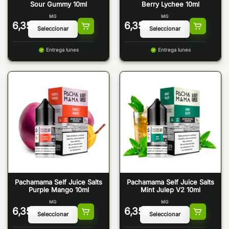
Sour Gummy 10ml
Berry Lychee 10ml
MG
MG
6,35
€
6,35
€
Entrega lunes
Entrega lunes
Pachamama Self Juice Salts
Pachamama Self Juice Salts
Purple Mango 10ml
Mint Julep V2 10ml
MG
MG
6,35
€
6,35
€