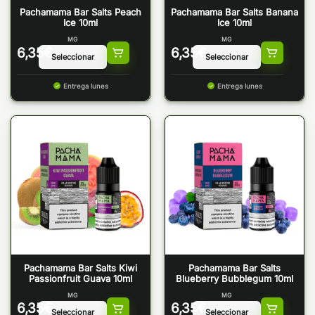
Pachamama Bar Salts Peach
Pachamama Bar Salts Banana
Ice 10ml
Ice 10ml
MG
MG
6,35
€
6,35
€
Entrega lunes
Entrega lunes
Pachamama Bar Salts Kiwi
Pachamama Bar Salts
Passionfruit Guava 10ml
Blueberry Bubblegum 10ml
MG
MG
6,35
€
6,35
€