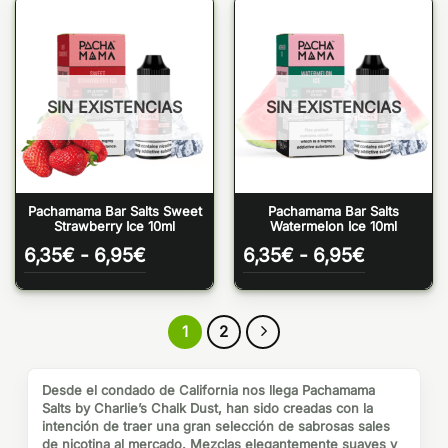
SIN EXISTENCIAS
SIN EXISTENCIAS
Pachamama Bar Salts Sweet
Pachamama Bar Salts
Strawberry Ice 10ml
Watermelon Ice 10ml
Rango
Rango
6,35
€
-
6,95
€
6,35
€
-
6,95
€
de
de
precios:
precios:
desde
desde
6,35€
6,35€
1
2
hasta
hasta
6,95€
6,95€
Desde el condado de California nos llega Pachamama
Salts by Charlie’s Chalk Dust, han sido creadas con la
intención de traer una gran selección de sabrosas sales
de nicotina al mercado. Mezclas elegantemente suaves y