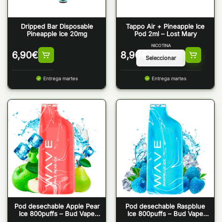
Dripped Bar Disposable
Tappo Air + Pineapple Ice
Pineapple Ice 20mg
Pod 2ml – Lost Mary
NICOTINA
6,90
€
8,90
€
Entrega martes
Entrega martes
Pod desechable Apple Pear
Pod desechable Raspblue
Ice 800puffs – Bud Vape
Ice 800puffs – Bud Vape
Wave 800
Wave 800