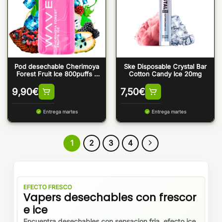
Pod desechable Cherimoya
Ske Disposable Crystal Bar
Forest Fruit Ice 800puffs –
Cotton Candy Ice 20mg
Bud Vape Wave 800
9,90
€
7,50
€
Entrega martes
Entrega martes
1
2
3
4
EFECTO FRESCO
Vapers desechables con frescor
e ice
Encuentra desechables con sensacion fria, efecto ice,