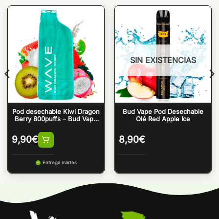
SIN EXISTENCIAS
Pod desechable Kiwi Dragon
Bud Vape Pod Desechable
Berry 800puffs – Bud Vape
Olé Red Apple Ice
Wave 800
9,90
€
8,90
€
Entrega martes