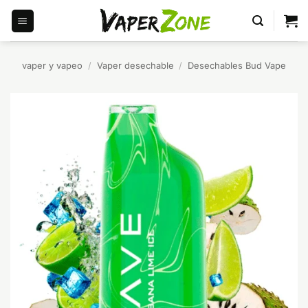
Saltar
al
contenido
vaper y vapeo
/
Vaper desechable
/
Desechables Bud Vape