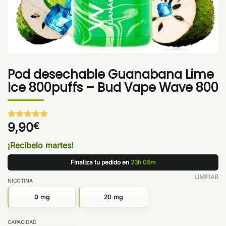
Pod desechable Guanabana Lime
Ice 800puffs – Bud Vape Wave 800
9,90
€
Valorado
1
con
5
de 5
en base a
¡Recíbelo martes!
valoración
de un
Finaliza tu pedido en
23h 05m
cliente
LIMPIAR
NICOTINA
0 mg
20 mg
CAPACIDAD