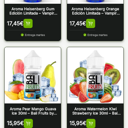
Aroma Heisenberg Gum
Aroma Heisenberg Orange
Edición Limitada – Vampire
Edición Limitada – Vampire
Vape
Vape
17,45
€
17,45
€
Entrega martes
Entrega martes
Aroma Pear Mango Guava
Aroma Watermelon Kiwi
Ice 30ml – Bali Fruits by
Strawberry Ice 30ml – Bali
Kings Crest
Fruits by Kings Crest
15,95
€
15,95
€