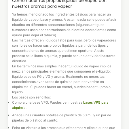
Cómo hacer tus propios líquidos de vapeo con
nuestros aromas para vapear
Ya hemos mencionado los ingredientes básicos para hacer un
liquido de vapeo: base y aroma. A esta mezcla se le puede añadir
nicotina en diferentes concentraciones (algunos antiguos
fumadores usan concentraciones de nicotina decrecientes como
ayuda para dejar el tabaco).
Las marcas ofrecen líquidos listos para usar, pero los vapeadores
son libres de hacer sus propios líquidos a partir de los tipos y
concentraciones de aromas que estimen oportuno. A este
proceso se le llama alquimia, y puede ser una actividad bastante
divertida.
En los términos más simples, hacer tu liquido de vapeo implica
mezclar los principales elementos que componen el e-liquido:
líquido base de PG y VG y aroma. Realmente no necesitas
conocimientos avanzados de química para convertirte en
alquimista. Si puedes hacer un cóctel, puedes hacer tu propio
líquido.
Los pasos son sencillos:
Compra una base VPG. Puedes ver nuestras
bases VPG para
alquimia
.
Añade unas cuantas botellas de plástico de 50 mL y un par de
pipetas de plástico al carrito.
Echa un vistazo a los aromas que ofrecemos y elige algunos que