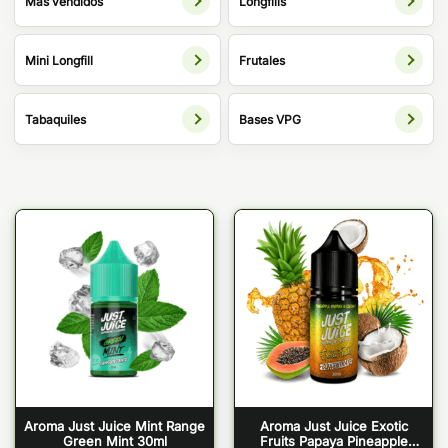
Más vendidos
Longfills
Mini Longfill
Frutales
Tabaquiles
Bases VPG
Aroma Just Juice Mint Range
Aroma Just Juice Exotic
Green Mint 30ml
Fruits Papaya Pineapple