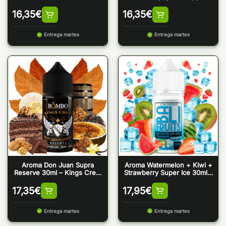
Coconut 30ml
16,35
€
16,35
€
Entrega martes
Entrega martes
Aroma Don Juan Supra
Aroma Watermelon + Kiwi +
Reserve 30ml – Kings Crest
Strawberry Super Ice 30ml –
& Bombo
Bali Fruits by Kings Crest
17,35
€
17,95
€
Entrega martes
Entrega martes