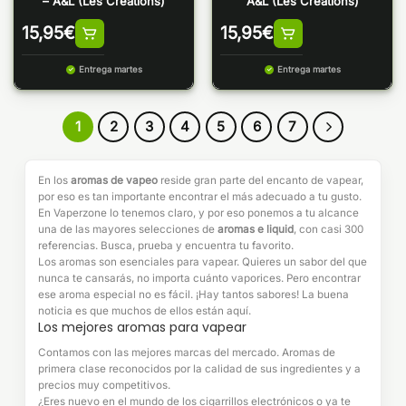
– A&L (Les Créations)
A&L (Les Créations)
15,95
€
15,95
€
Entrega martes
Entrega martes
1
2
3
4
5
6
7
En los
aromas de vapeo
reside gran parte del encanto de vapear,
por eso es tan importante encontrar el más adecuado a tu gusto.
En Vaperzone lo tenemos claro, y por eso ponemos a tu alcance
una de las mayores selecciones de
aromas e liquid
, con casi 300
referencias. Busca, prueba y encuentra tu favorito.
Los aromas son esenciales para vapear. Quieres un sabor del que
nunca te cansarás, no importa cuánto vaporices. Pero encontrar
ese aroma especial no es fácil. ¡Hay tantos sabores! La buena
noticia es que muchos de ellos están aquí.
Los mejores aromas para vapear
Contamos con las mejores marcas del mercado. Aromas de
primera clase reconocidos por la calidad de sus ingredientes y a
precios muy competitivos.
¿Eres nuevo en el mundo de los cigarrillos electrónicos o ya te