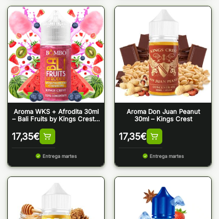
Aroma WKS + Afrodita 30ml
Aroma Don Juan Peanut
– Bali Fruits by Kings Crest &
30ml – Kings Crest
Bombo
17,35
€
17,35
€
Entrega martes
Entrega martes