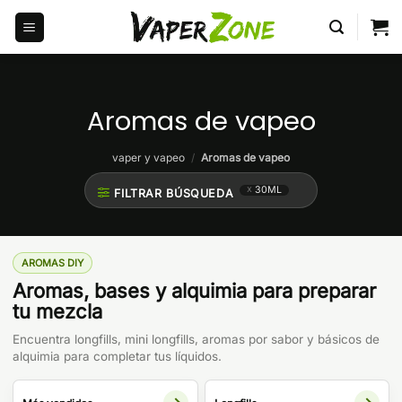
Saltar
al
contenido
Aromas de vapeo
vaper y vapeo
/
Aromas de vapeo
30ML
FILTRAR BÚSQUEDA
AROMAS DIY
Aromas, bases y alquimia para preparar
tu mezcla
Encuentra longfills, mini longfills, aromas por sabor y básicos de
alquimia para completar tus líquidos.