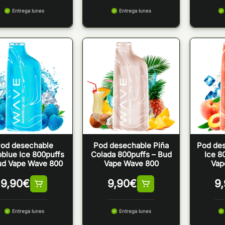
Entrega lunes
Entrega lunes
od desechable
Pod desechable Piña
Pod de
blue Ice 800puffs
Colada 800puffs – Bud
Ice 8
ud Vape Wave 800
Vape Wave 800
Vap
9,90
€
9,90
€
9
Entrega lunes
Entrega lunes