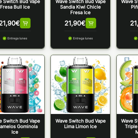
 Switch Bud Vape
Wave Switch Bud Vape
Wave S
Fresa Bull Ice
Sandia Kiwi Chicle
Piñ
Fresa Ice
21,90
€
21,90
€
21
Entrega lunes
Entrega lunes
 Switch Bud Vape
Wave Switch Bud Vape
Wave S
amelos Gominola
Lima Limon Ice
Triple
Ice
M