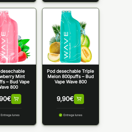
 desechable
Pod desechable Triple
wberry Mint
Melon 800puffs – Bud
fs – Bud Vape
Vape Wave 800
Wave 800
,90
€
9,90
€
Entrega lunes
Entrega lunes