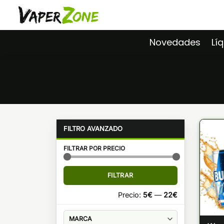
Saltar
al
contenido
Novedades
Lí
FILTRAR POR PRECIO
Precio
Precio
FILTRAR
mínimo
máximo
Precio:
5€
—
22€