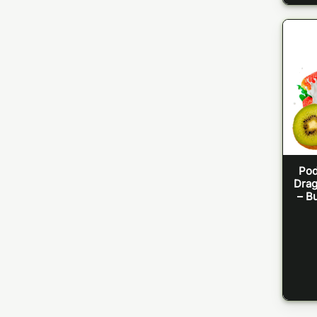
Pod
Drag
– B