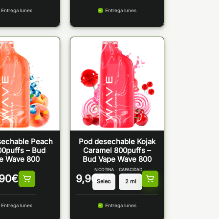
Entrega lunes
Entrega lunes
sechable Peach
Pod desechable Kojak
00puffs – Bud
Caramel 800puffs –
e Wave 800
Bud Vape Wave 800
NICOTINA
CAPACIDAD
,90
€
9,90
€
Entrega lunes
Entrega lunes