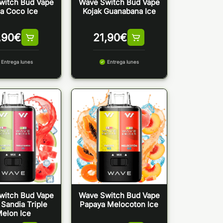
witch Bud Vape
Wave Switch Bud Vape
a Coco Ice
Kojak Guanabana Ice
,90
€
21,90
€
Entrega lunes
Entrega lunes
witch Bud Vape
Wave Switch Bud Vape
 Sandia Triple
Papaya Melocoton Ice
elon Ice