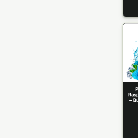
P
Rasp
– B