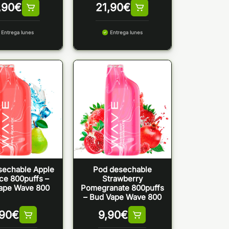
,90
€
21,90
€
Entrega lunes
Entrega lunes
sechable Apple
Pod desechable
Ice 800puffs –
Strawberry
ape Wave 800
Pomegranate 800puffs
– Bud Vape Wave 800
,90
€
9,90
€