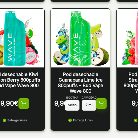
 desechable Kiwi
Pod desechable
Pod
on Berry 800puffs
Guanabana Lime Ice
Stra
ud Vape Wave 800
800puffs – Bud Vape
800puf
Wave 800
NICOTINA
CAPACIDAD
9,90
€
9,90
€
9
Entrega lunes
Entrega lunes