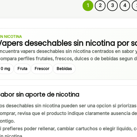
1
2
3
4
IN NICOTINA
Vapers desechables sin nicotina por s
ncuentra vapers desechables sin nicotina centrados en sabor 
ompara perfiles frutales, frescos, dulces o de bebidas segun di
0 mg
Fruta
Frescor
Bebidas
abor sin aporte de nicotina
os desechables sin nicotina pueden ser una opcion si priorizas
omprar, revisa que el producto indique claramente ausencia de 
ontigo.
i prefieres poder rellenar, cambiar cartuchos o elegir liquido,
in nicotina.