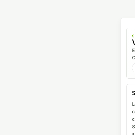
S
E
C
S
L
c
c
S
s