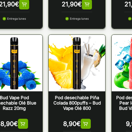
21,90
€
21,90
€
21
Entrega lunes
Entrega lunes
Bud Vape Pod
Pod desechable Piña
Pod de
echable Olé Blue
Colada 800puffs – Bud
Pear 
Razz 20mg
Vape Olé 800
Bud V
8,90
€
8,90
€
9