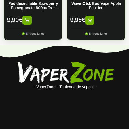
Pod desechable Strawberry
Wave Click Bud Vape Apple
Pomegranate 800puffs –
Pear Ice
Bud Vape Wave 800
9,90
€
9,95
€
Entrega lunes
Entrega lunes
- VaperZone - Tu tienda de vapeo -