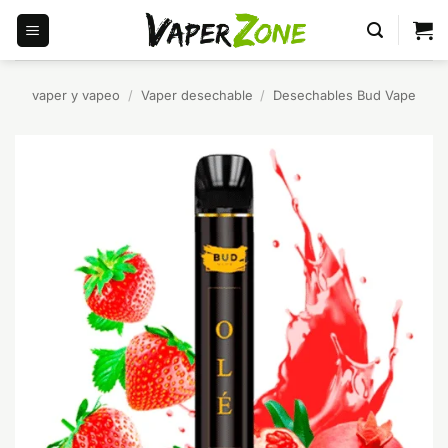
Saltar
al
contenido
vaper y vapeo
/
Vaper desechable
/
Desechables Bud Vape