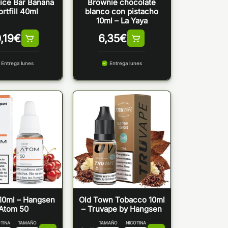
ice Bar Banana
Brownie chocolate
rtfill 40ml
blanco con pistacho
10ml – La Yaya
,19
€
6,35
€
Entrega lunes
Entrega lunes
10ml – Hangsen
Old Town Tobacco 10ml
Atom 50
– Truvape by Hangsen
TINA
TAMAÑO
TAMAÑO
NICOTINA