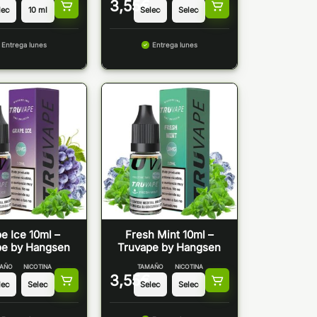
3,55
€
Entrega lunes
Entrega lunes
e Ice 10ml –
Fresh Mint 10ml –
pe by Hangsen
Truvape by Hangsen
AÑO
NICOTINA
TAMAÑO
NICOTINA
3,55
€