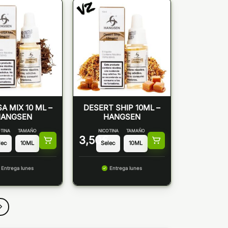
A MIX 10 ML –
DESERT SHIP 10ML –
HANGSEN
HANGSEN
TINA
TAMAÑO
NICOTINA
TAMAÑO
3,50
€
Entrega lunes
Entrega lunes