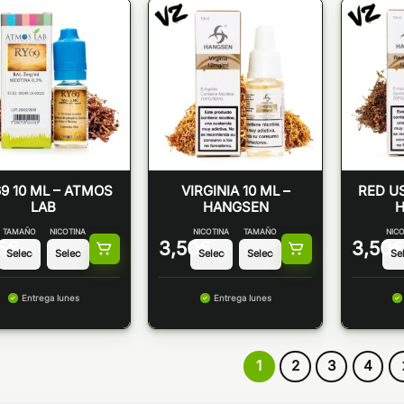
9 10 ML – ATMOS
VIRGINIA 10 ML –
RED US
LAB
HANGSEN
TAMAÑO
NICOTINA
NICOTINA
TAMAÑO
NICO
5
€
3,50
€
3,50
€
Entrega lunes
Entrega lunes
1
2
3
4