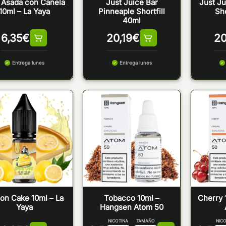
 Asada con Canela
Just Juice Bar
Just Ju
10ml – La Yaya
Pinneaple Shortfill
Sho
40ml
6,35
€
20,19
€
20
Entrega lunes
Entrega lunes
on Cake 10ml – La
Tobacco 10ml –
Cherry 
Yaya
Hangsen Atom 50
NICOTINA
TAMAÑO
NICO