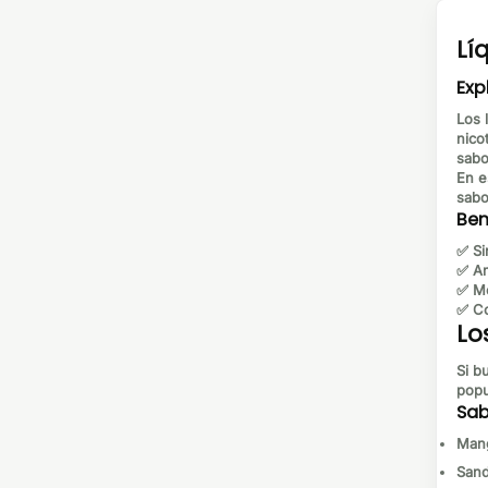
Lí
Exp
Los
nico
sabo
En e
sabo
Ben
✅
Si
✅
Am
✅
Me
✅
Co
Lo
Si b
popu
Sab
Mang
Sand