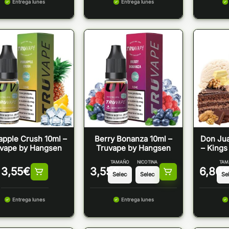
Entrega lunes
Entrega lunes
apple Crush 10ml –
Berry Bonanza 10ml –
Don Jua
vape by Hangsen
Truvape by Hangsen
– Kings
TAMAÑO
NICOTINA
TAM
3,55
€
3,55
€
6,80
€
Entrega lunes
Entrega lunes