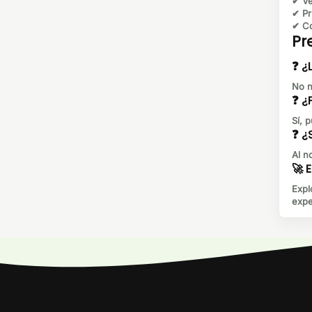
✔
Ve
✔
Pr
✔
Co
Pr
❓ ¿
No n
❓ ¿
Sí, 
❓ ¿
Al n
🚀 
Expl
expe