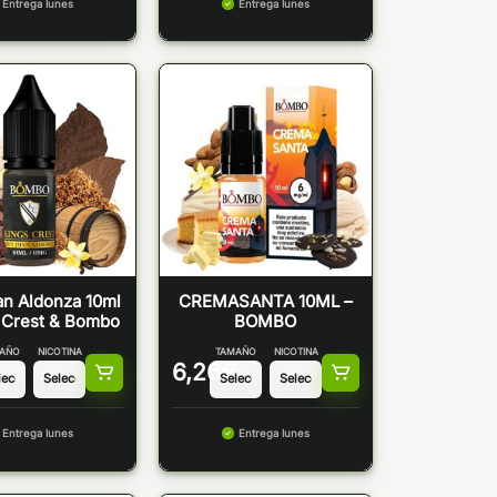
Entrega lunes
Entrega lunes
n Aldonza 10ml
CREMASANTA 10ML –
 Crest & Bombo
BOMBO
AÑO
NICOTINA
TAMAÑO
NICOTINA
6,26
€
Entrega lunes
Entrega lunes