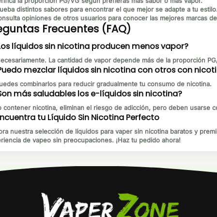
rifica la proporción PG/VG
según prefieras más sabor o más vapor.
ueba distintos sabores
para encontrar el que mejor se adapte a tu estilo
nsulta opiniones de otros usuarios
para conocer las mejores marcas de
eguntas Frecuentes (FAQ)
Los líquidos sin nicotina producen menos vapor?
ecesariamente. La cantidad de vapor depende más de la proporción PG/
Puedo mezclar líquidos sin nicotina con otros con nicot
puedes combinarlos para reducir gradualmente tu consumo de nicotina.
Son más saludables los e-líquidos sin nicotina?
o contener nicotina, eliminan el riesgo de adicción, pero deben usarse c
Encuentra tu Líquido Sin Nicotina Perfecto
ora nuestra selección de
líquidos para vaper sin nicotina baratos y prem
riencia de vapeo sin preocupaciones. ¡Haz tu pedido ahora!