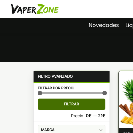
Saltar
al
contenido
Novedades
Lí
FILTRAR POR PRECIO
Precio
Precio
FILTRAR
mínimo
máximo
Precio:
0€
—
21€