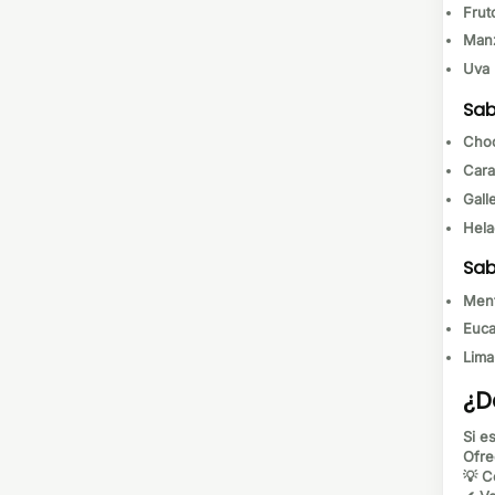
Frut
Man
Uva
Sab
Choc
Cara
Gall
Hela
Sab
Ment
Euca
Lima
¿D
Si e
Ofre
💡 C