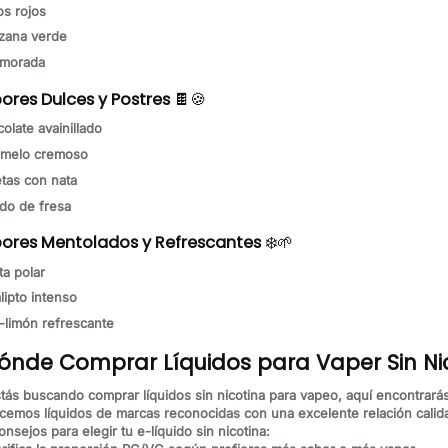
os rojos
zana verde
 morada
ores Dulces y Postres
🍫🍪
olate avainillado
melo cremoso
etas con nata
do de fresa
ores Mentolados y Refrescantes
❄️🌱
a polar
lipto intenso
-limón refrescante
ónde Comprar Líquidos para Vaper Sin Nic
stás buscando
comprar líquidos sin nicotina para vapeo
, aquí encontrará
cemos líquidos de marcas reconocidas con una excelente relación calid
onsejos para elegir tu e-líquido sin nicotina: