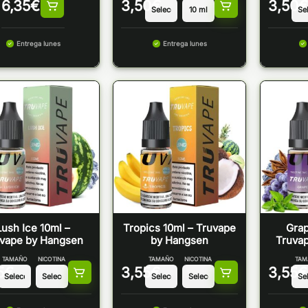
6,35
€
3,50
€
3,50
€
Entrega lunes
Entrega lunes
Lush Ice 10ml –
Tropics 10ml – Truvape
Grap
vape by Hangsen
by Hangsen
Truva
TAMAÑO
NICOTINA
TAMAÑO
NICOTINA
TAM
5
€
3,55
€
3,55
€