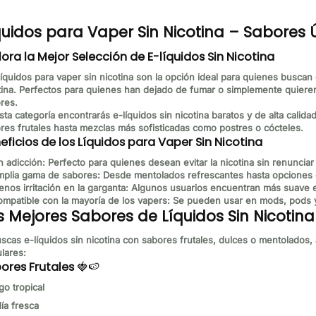
quidos para Vaper Sin Nicotina – Sabores
lora la Mejor Selección de E-líquidos Sin Nicotina
líquidos para vaper sin nicotina
son la opción ideal para quienes buscan di
tina. Perfectos para quienes han dejado de fumar o simplemente quiere
res.
sta categoría encontrarás
e-líquidos sin nicotina baratos
y de alta calida
res frutales hasta mezclas más sofisticadas como postres o cócteles.
eficios de los Líquidos para Vaper Sin Nicotina
n adicción:
Perfecto para quienes desean evitar la nicotina sin renunciar
plia gama de sabores:
Desde mentolados refrescantes hasta opciones d
nos irritación en la garganta:
Algunos usuarios encuentran más suave el
mpatible con la mayoría de los vapers:
Se pueden usar en mods, pods y c
s Mejores Sabores de Líquidos Sin Nicotina
uscas
e-líquidos sin nicotina con sabores frutales, dulces o mentolados
,
lares:
ores Frutales
🍓🍉
o tropical
ía fresca