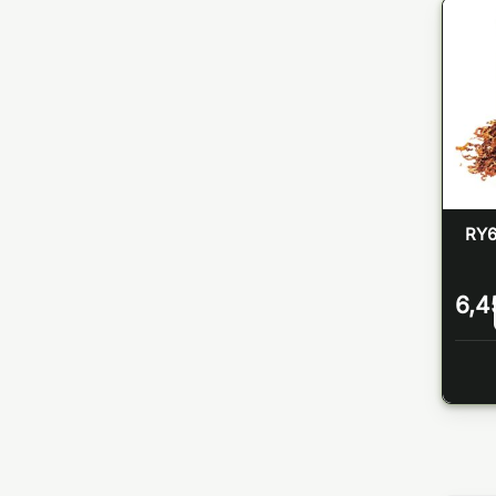
RY6
6,4