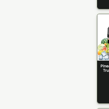
Pine
Tru