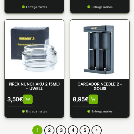
Entrega martes
Entrega martes
PIREX NUNCHAKU 2 (5ML)
CARGADOR NEEDLE 2 –
– UWELL
GOLISI
3,50
€
8,95
€
Entrega martes
Entrega martes
1
2
3
4
5