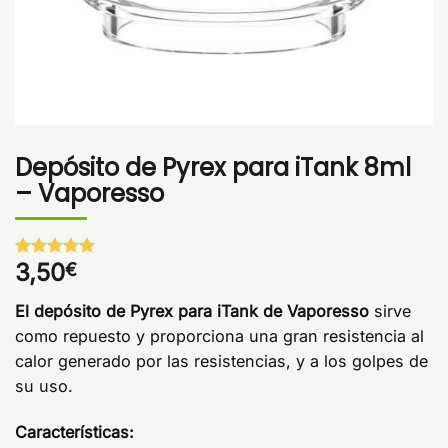
Depósito de Pyrex para iTank 8ml
– Vaporesso
3,50
€
Valorado
1
con
5
de 5
en base a
El depósito de Pyrex para iTank de Vaporesso
sirve
valoración
de un
como repuesto y proporciona una gran resistencia al
cliente
calor generado por las resistencias, y a los golpes de
su uso.
Características: