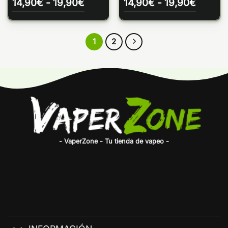
Rango
Rango
14,90
€
-
19,90
€
14,90
€
-
19,90
€
de
de
precios:
precios
desde
desde
14,90€
14,90€
1
2
hasta
hasta
19,90€
19,90€
- VaperZone - Tu tienda de vapeo -