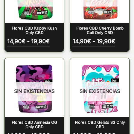
Flores CBD Krippy Kush
Flores CBD Cherry Bomb
Only CBD
Cali Only CBD
Rango
Rango
14,90
€
-
19,90
€
14,90
€
-
19,90
€
de
de
precios:
precios
desde
desde
14,90€
14,90€
hasta
hasta
19,90€
19,90€
SIN EXISTENCIAS
SIN EXISTENCIAS
Flores CBD Amnesia OG
Flores CBD Gelato 33 Only
Only CBD
CBD