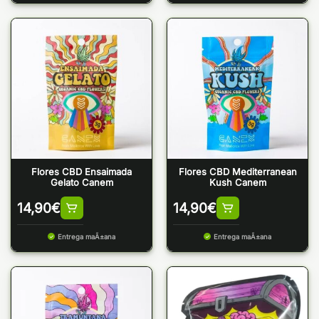
Flores CBD Ensaimada
Flores CBD Mediterranean
Gelato Canem
Kush Canem
14,90
€
14,90
€
Entrega maÃ±ana
Entrega maÃ±ana