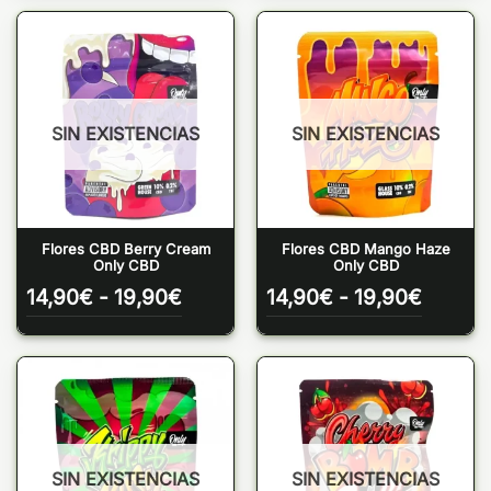
desde
desde
12,90€
12,90
hasta
hasta
29,90€
29,90
SIN EXISTENCIAS
SIN EXISTENCIAS
Flores CBD Berry Cream
Flores CBD Mango Haze
Only CBD
Only CBD
Rango
Rango
14,90
€
-
19,90
€
14,90
€
-
19,90
€
de
de
precios:
precios
desde
desde
14,90€
14,90€
hasta
hasta
19,90€
19,90€
SIN EXISTENCIAS
SIN EXISTENCIAS