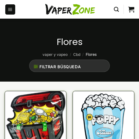
Saltar
al
contenido
Flores
vaper y vapeo
/
Cbd
/
Flores
FILTRAR BÚSQUEDA