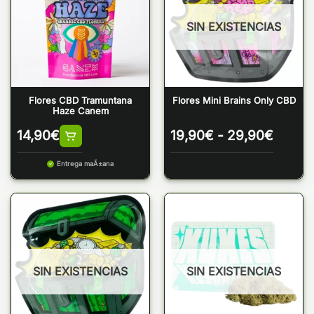
SIN EXISTENCIAS
Flores CBD Tramuntana
Flores Mini Brains Only CBD
Haze Canem
Rango
14,90
€
19,90
€
-
29,90
€
de
precio
Entrega maÃ±ana
desde
19,90
hasta
29,90
SIN EXISTENCIAS
SIN EXISTENCIAS