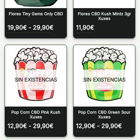
Flores Tiny Gems Only CBD
Flores CBD Kush Mintz 3gr
Xuxes
Rango
19,90
€
-
29,90
€
11,90
€
de
precios:
desde
19,90€
hasta
29,90€
SIN EXISTENCIAS
SIN EXISTENCIAS
Pop Corn CBD Pink Kush
Pop Corn CBD Green Sour
Xuxes
Xuxes
Rango
Rango
12,90
€
-
29,90
€
12,90
€
-
29,90
€
de
de
precios:
precio