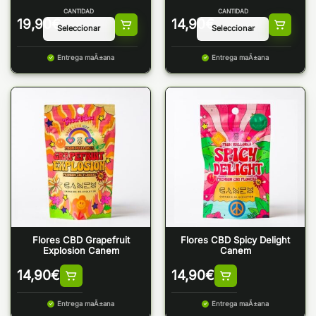
CANTIDAD
CANTIDAD
19,90
€
14,90
€
Entrega maÃ±ana
Entrega maÃ±ana
Flores CBD Grapefruit
Flores CBD Spicy Delight
Explosion Canem
Canem
14,90
€
14,90
€
Entrega maÃ±ana
Entrega maÃ±ana