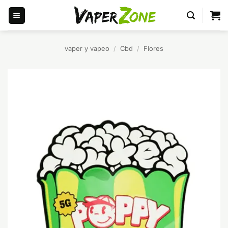
Saltar
al
contenido
vaper y vapeo
/
Cbd
/
Flores