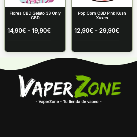
Flores CBD Gelato 33 Only
Pop Corn CBD Pink Kush
CBD
Xuxes
o
Rango
Rango
14,90
€
-
19,90
€
12,90
€
-
29,90
€
de
de
s:
precios:
precio
e
desde
desde
€
14,90€
12,90
hasta
hasta
€
19,90€
29,90
- VaperZone - Tu tienda de vapeo -