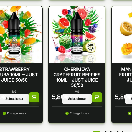
STRAWBERRY
CHERIMOYA
MAN
UBA 10ML – JUST
GRAPEFRUIT BERRIES
FRUIT
JUICE 50/50
10ML – JUST JUICE
JU
50/50
MG
MG
0
€
5,80
€
5,80
€
Entrega lunes
Entrega lunes