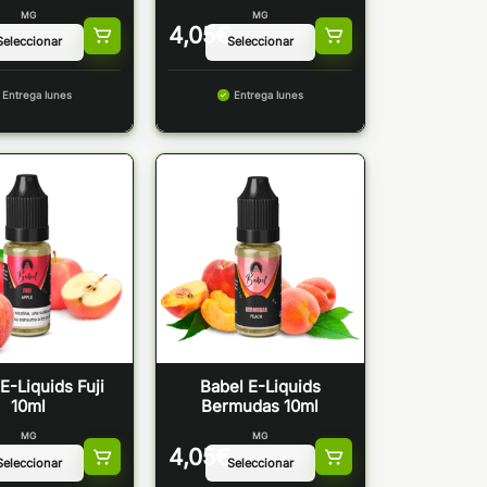
MG
MG
4,05
€
Entrega lunes
Entrega lunes
E-Liquids Fuji
Babel E-Liquids
10ml
Bermudas 10ml
MG
MG
4,05
€