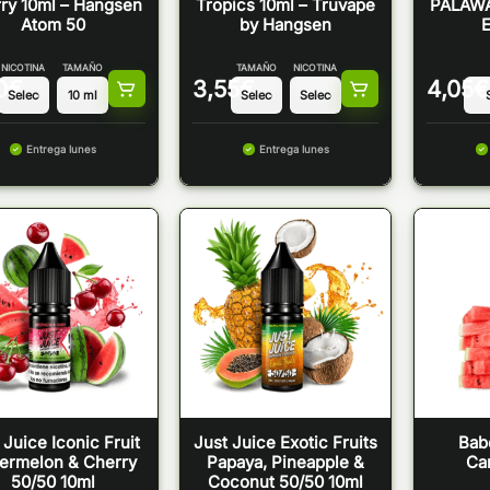
ry 10ml – Hangsen
Tropics 10ml – Truvape
PALAWA
Atom 50
by Hangsen
NICOTINA
TAMAÑO
TAMAÑO
NICOTINA
0
€
3,55
€
4,05
€
Entrega lunes
Entrega lunes
 Juice Iconic Fruit
Just Juice Exotic Fruits
Bab
ermelon & Cherry
Papaya, Pineapple &
Ca
50/50 10ml
Coconut 50/50 10ml