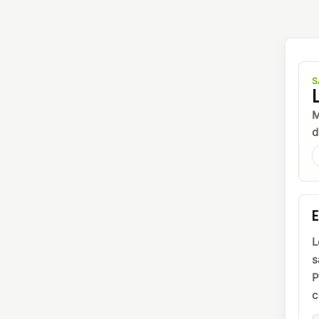
S
M
d
E
L
s
P
c