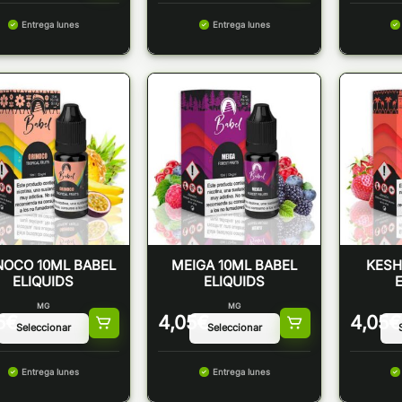
Entrega lunes
Entrega lunes
NOCO 10ML BABEL
MEIGA 10ML BABEL
KESH
ELIQUIDS
ELIQUIDS
MG
MG
5
€
4,05
€
4,05
€
Entrega lunes
Entrega lunes