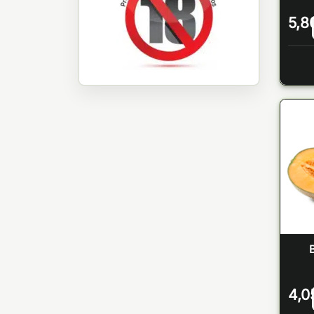
5,8
B
4,0