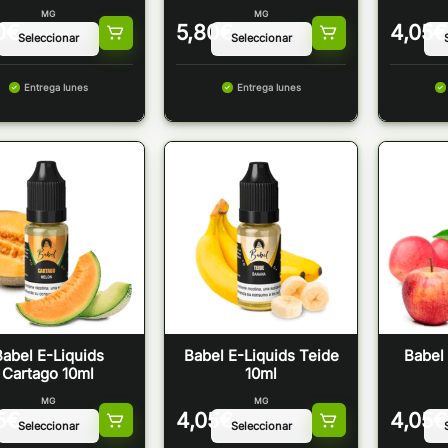
MG
MG
0
€
5,80
€
4,05
€
Entrega lunes
Entrega lunes
abel E-Liquids
Babel E-Liquids Teide
Babel 
Cartago 10ml
10ml
MG
MG
5
€
4,05
€
4,05
€