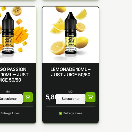
GO PASSION
LEMONADE 10ML –
 10ML – JUST
JUST JUICE 50/50
ICE 50/50
MG
MG
5,80
€
Entrega lunes
Entrega lunes