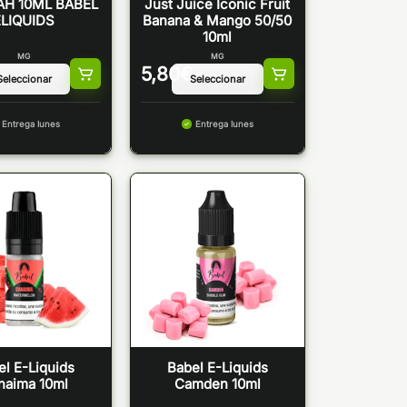
H 10ML BABEL
Just Juice Iconic Fruit
ELIQUIDS
Banana & Mango 50/50
10ml
MG
MG
5,80
€
Entrega lunes
Entrega lunes
el E-Liquids
Babel E-Liquids
naima 10ml
Camden 10ml