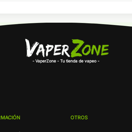
- VaperZone - Tu tienda de vapeo -
RMACIÓN
OTROS