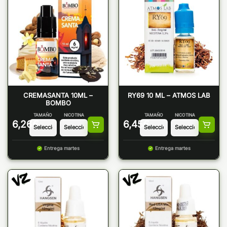
CREMASANTA 10ML –
RY69 10 ML – ATMOS LAB
BOMBO
TAMAÑO
NICOTINA
TAMAÑO
NICOTINA
6,26
€
6,45
€
Entrega martes
Entrega martes