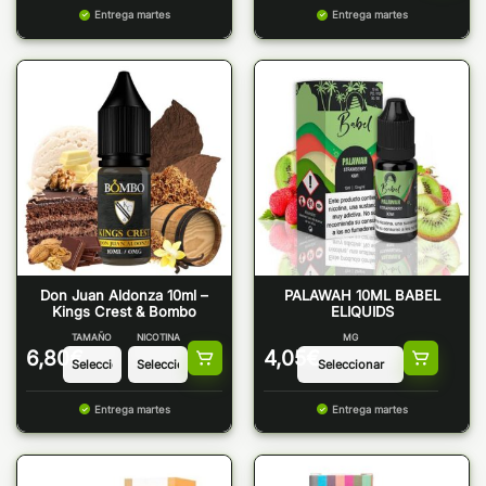
Entrega martes
Entrega martes
Don Juan Aldonza 10ml –
PALAWAH 10ML BABEL
Kings Crest & Bombo
ELIQUIDS
TAMAÑO
NICOTINA
MG
6,80
€
4,05
€
Entrega martes
Entrega martes