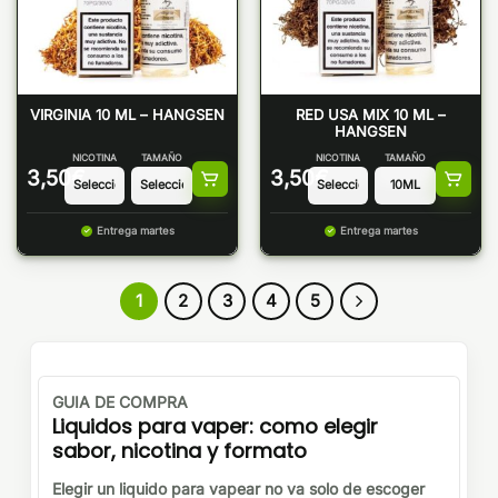
VIRGINIA 10 ML – HANGSEN
RED USA MIX 10 ML –
HANGSEN
NICOTINA
TAMAÑO
NICOTINA
TAMAÑO
3,50
€
3,50
€
Entrega martes
Entrega martes
1
2
3
4
5
GUIA DE COMPRA
Liquidos para vaper: como elegir
sabor, nicotina y formato
Elegir un liquido para vapear no va solo de escoger