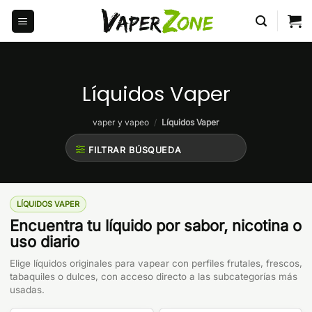
Saltar
al
contenido
Líquidos Vaper
vaper y vapeo
/
Líquidos Vaper
FILTRAR BÚSQUEDA
LÍQUIDOS VAPER
Encuentra tu líquido por sabor, nicotina o
uso diario
Elige líquidos originales para vapear con perfiles frutales, frescos,
tabaquiles o dulces, con acceso directo a las subcategorías más
usadas.