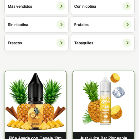
Más vendidos
Con nicotina
Sin nicotina
Frutales
Frescos
Tabaquiles
Piña Asada con Canela 10ml
Just Juice Bar Pinneaple