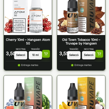
Cherry 10ml – Hangsen Atom
Old Town Tobacco 10ml –
50
Truvape by Hangsen
NICOTINA
TAMAÑO
TAMAÑO
NICOTINA
3,50
€
3,55
€
Entrega martes
Entrega martes