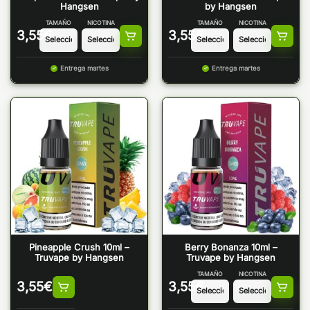
Hangsen
by Hangsen
TAMAÑO
NICOTINA
TAMAÑO
NICOTINA
3,55
€
3,55
€
Entrega martes
Entrega martes
Pineapple Crush 10ml –
Berry Bonanza 10ml –
Truvape by Hangsen
Truvape by Hangsen
TAMAÑO
NICOTINA
3,55
€
3,55
€