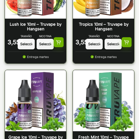
Lush Ice 10ml – Truvape by
Tropics 10ml – Truvape by
Hangsen
Hangsen
TAMAÑO
NICOTINA
TAMAÑO
NICOTINA
3,55
€
3,55
€
Entrega martes
Entrega martes
Grape Ice 10ml – Truvape by
Fresh Mint 10ml – Truvape