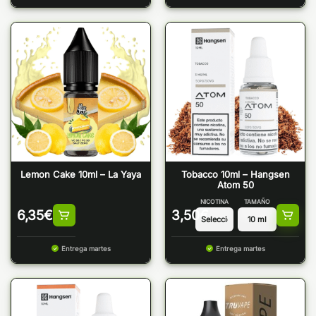
Lemon Cake 10ml – La Yaya
Tobacco 10ml – Hangsen
Atom 50
NICOTINA
TAMAÑO
6,35
€
3,50
€
Entrega martes
Entrega martes