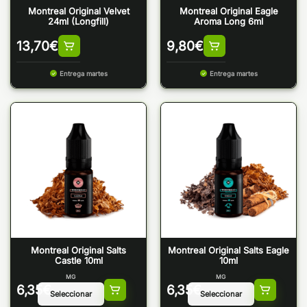
Montreal Original Velvet
Montreal Original Eagle
24ml (Longfill)
Aroma Long 6ml
13,70
€
9,80
€
Entrega martes
Entrega martes
Montreal Original Salts
Montreal Original Salts Eagle
Castle 10ml
10ml
MG
MG
6,35
€
6,35
€