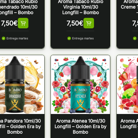
ma Tabaco Rubio
Aroma Tabaco Rubio
Aroma
endrado 10ml/30
Virginia 10ml/30
Creme 1
ongfill – Bombo
Longfill – Bombo
7,50
€
7,50
€
7
Entrega martes
Entrega martes
a Pandora 10ml/30
Aroma Atenea 10ml/30
Aroma A
ill – Golden Era by
Longfill – Golden Era by
Longfill
Bombo
Bombo