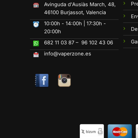
Pr
Avinguda d'Ausiàs March, 48,
46100 Burjassot, Valencia
En
10:00h - 14:00h | 17:30h -
De
20:00h
Ga
682 11 03 87 – 96 102 43 06
info@vaperzone.es