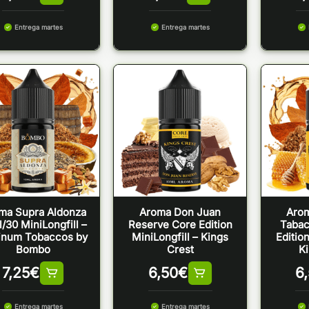
Entrega martes
Entrega martes
ma Supra Aldonza
Aroma Don Juan
Aro
/30 MiniLongfill –
Reserve Core Edition
Tabac
tinum Tobaccos by
MiniLongfill – Kings
Edition
Bombo
Crest
Ki
7,25
€
6,50
€
6
Entrega martes
Entrega martes