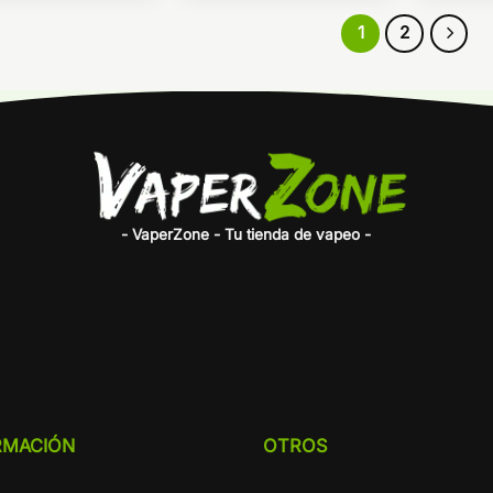
1
2
- VaperZone - Tu tienda de vapeo -
RMACIÓN
OTROS