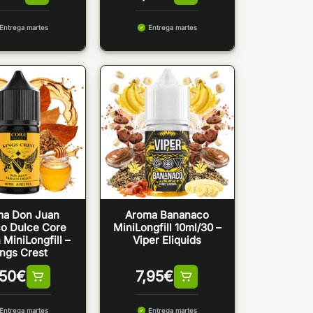
Entrega martes
Entrega martes
ma Don Juan
Aroma Bananaco
o Dulce Core
MiniLongfill 10ml/30 –
 MiniLongfill –
Viper Eliquids
ngs Crest
,50
€
7,95
€
Entrega martes
Entrega martes