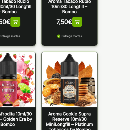
 Tabaco Rubio
Aroma Tabaco Rubio
0ml/30 Longfill
10ml/30 Longfill –
– Bombo
Bombo
,50
€
7,50
€
Entrega martes
Entrega martes
frodita 10ml/30
Aroma Cookie Supra
 – Golden Era by
Reserve 10ml/30
Bombo
MiniLongfill – Platinum
Tobaccos by Bombo