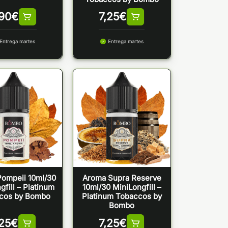
,90
€
7,25
€
Entrega martes
Entrega martes
ompeii 10ml/30
Aroma Supra Reserve
gfill – Platinum
10ml/30 MiniLongfill –
cos by Bombo
Platinum Tobaccos by
Bombo
,25
€
7,25
€