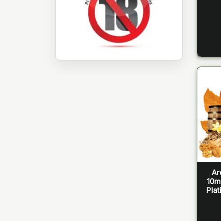
Ar
10ml
Pla