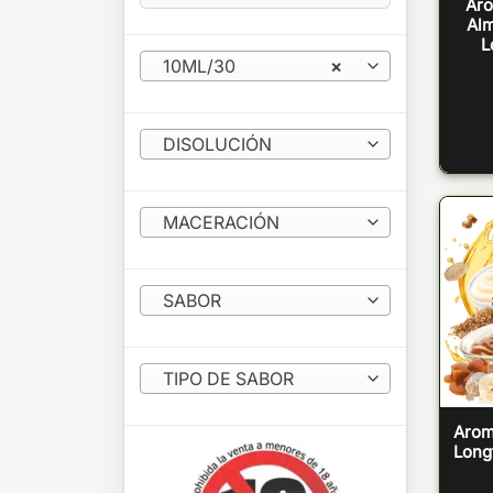
Aro
Alm
L
10ML/30
×
DISOLUCIÓN
MACERACIÓN
SABOR
TIPO DE SABOR
Arom
Longf