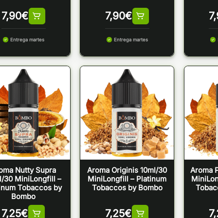
7,90
€
7,90
€
7
Entrega martes
Entrega martes
oma Nutty Supra
Aroma Originis 10ml/30
Aroma P
/30 MiniLongfill –
MiniLongfill – Platinum
MiniLon
tinum Tobaccos by
Tobaccos by Bombo
Tobac
Bombo
7,25
€
7,25
€
7