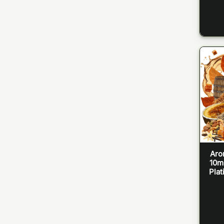
Aro
10ml
Pla