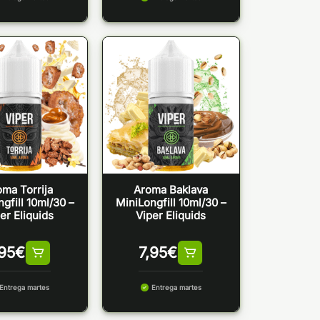
oma Torrija
Aroma Baklava
gfill 10ml/30 –
MiniLongfill 10ml/30 –
er Eliquids
Viper Eliquids
,95
€
7,95
€
Entrega martes
Entrega martes