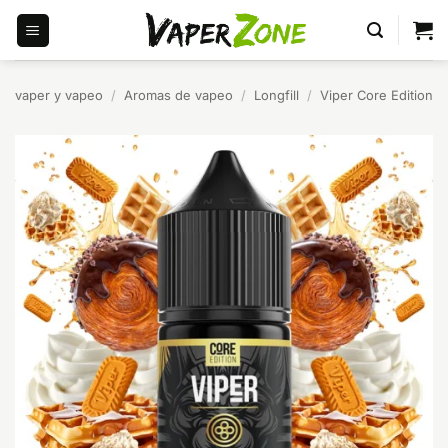
Saltar
al
contenido
vaper y vapeo
/
Aromas de vapeo
/
Longfill
/
Viper Core Edition