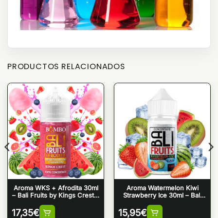
PRODUCTOS RELACIONADOS
Aroma WKS + Afrodita 30ml
Aroma Watermelon Kiwi
– Bali Fruits by Kings Crest &
Strawberry Ice 30ml – Bali
Bombo
Fruits by Kings Crest
17,35
€
15,95
€