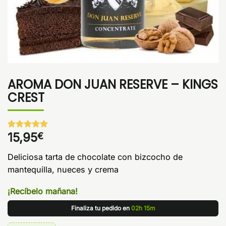
AROMA DON JUAN RESERVE – KINGS
CREST
15,95
€
Valorado
1
con
5
de 5
en base a
Deliciosa tarta de chocolate con bizcocho de
valoración
de un
mantequilla, nueces y crema
cliente
¡Recíbelo mañana!
Finaliza tu pedido en
02h 15m