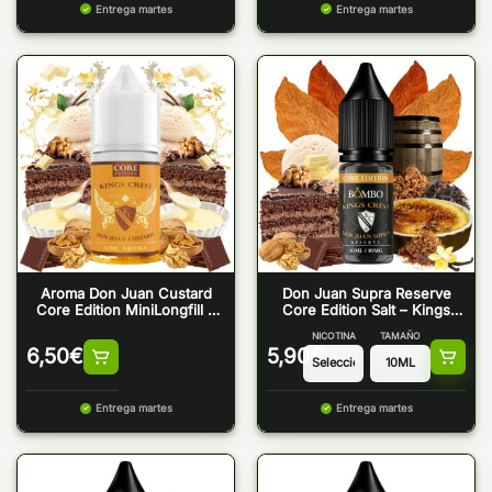
Entrega martes
Entrega martes
Aroma Don Juan Custard
Don Juan Supra Reserve
Core Edition MiniLongfill –
Core Edition Salt – Kings
Kings Crest
Crest & Bombo
NICOTINA
TAMAÑO
6,50
€
5,90
€
Entrega martes
Entrega martes