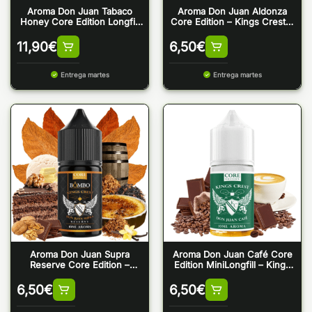
Aroma Don Juan Tabaco
Aroma Don Juan Aldonza
Honey Core Edition Longfill
Core Edition – Kings Crest &
20ml – Kings Crest
Bombo (MiniLongfill)
11,90
€
6,50
€
Entrega martes
Entrega martes
Aroma Don Juan Supra
Aroma Don Juan Café Core
Reserve Core Edition –
Edition MiniLongfill – Kings
Kings Crest & Bombo
Crest
(MiniLongfill)
6,50
€
6,50
€