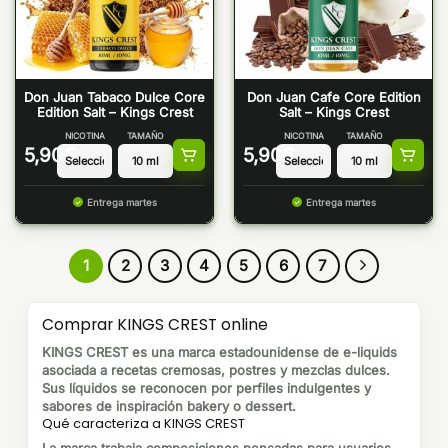
Don Juan Tabaco Dulce Core
Don Juan Cafe Core Edition
Edition Salt – Kings Crest
Salt – Kings Crest
NICOTINA
TAMAÑO
NICOTINA
TAMAÑO
5,90
€
5,90
€
Entrega martes
Entrega martes
1
2
3
4
5
6
7
Comprar KINGS CREST online
KINGS CREST es una marca estadounidense de e-liquids
asociada a recetas cremosas, postres y mezclas dulces.
Sus líquidos se reconocen por perfiles indulgentes y
sabores de inspiración bakery o dessert.
Qué caracteriza a KINGS CREST