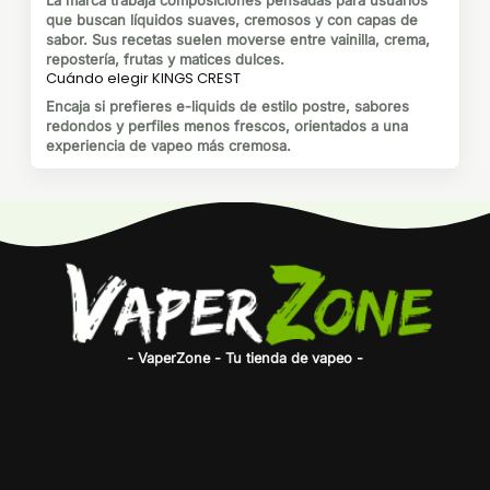
La marca trabaja composiciones pensadas para usuarios
que buscan líquidos suaves, cremosos y con capas de
sabor. Sus recetas suelen moverse entre vainilla, crema,
repostería, frutas y matices dulces.
Cuándo elegir KINGS CREST
Encaja si prefieres e-liquids de estilo postre, sabores
redondos y perfiles menos frescos, orientados a una
experiencia de vapeo más cremosa.
- VaperZone - Tu tienda de vapeo -