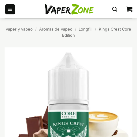
Saltar
al
contenido
vaper y vapeo
/
Aromas de vapeo
/
Longfill
/
Kings Crest Core
Edition