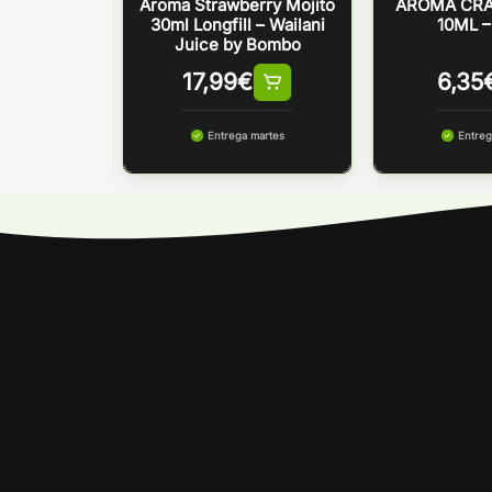
RA LEMON
Aroma Strawberry Mojito
AROMA CRA
 NOVA
30ml Longfill – Wailani
10ML 
Juice by Bombo
17,99
€
6,35
 martes
Entrega martes
Entreg