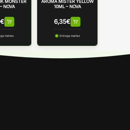
NK MONSTER
AROMA MISTER YELLOW
– NOVA
10ML – NOVA
€
6,35
€
ega martes
Entrega martes