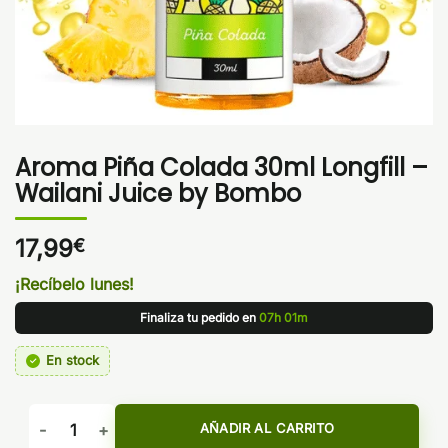
Aroma Piña Colada 30ml Longfill –
Wailani Juice by Bombo
17,99
€
¡Recíbelo lunes!
Finaliza tu pedido en
07h 01m
En stock
Aroma Piña Colada 30ml Longfill - Wailani Juice by Bombo 
AÑADIR AL CARRITO