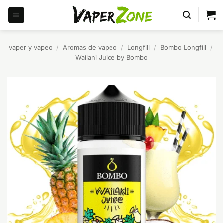
Saltar
al
contenido
vaper y vapeo
/
Aromas de vapeo
/
Longfill
/
Bombo Longfill
/
Wailani Juice by Bombo