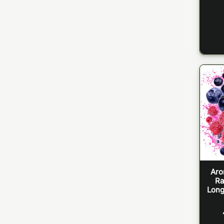
Aro
Ra
Long