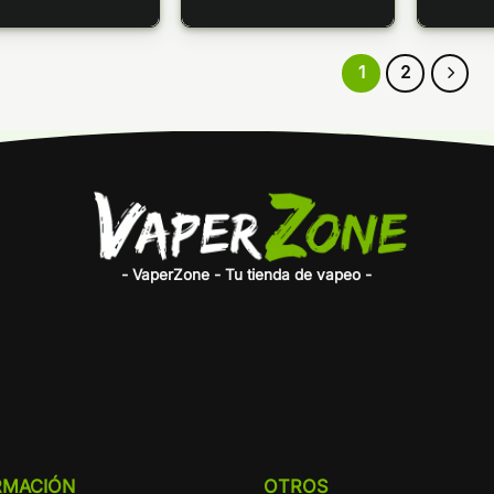
1
2
- VaperZone - Tu tienda de vapeo -
RMACIÓN
OTROS