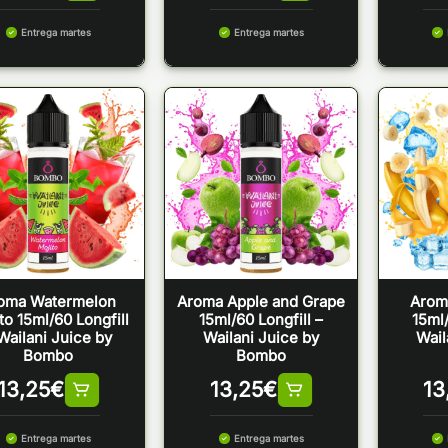
Entrega martes
Entrega martes
oma Watermelon
Aroma Apple and Grape
Arom
to 15ml/60 Longfill
15ml/60 Longfill –
15ml/
Wailani Juice by
Wailani Juice by
Wail
Bombo
Bombo
13,25
€
13,25
€
13
Entrega martes
Entrega martes