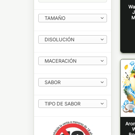
Wa
J
M
TAMAÑO
DISOLUCIÓN
MACERACIÓN
SABOR
TIPO DE SABOR
Arom
W
Bo