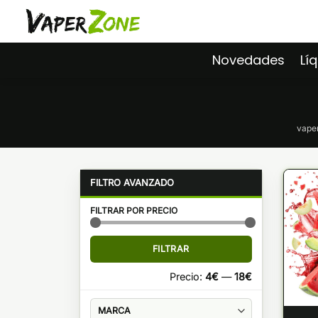
Saltar
al
contenido
Novedades
Lí
vape
FILTRAR POR PRECIO
Precio
Precio
FILTRAR
mínimo
máximo
Precio:
4€
—
18€