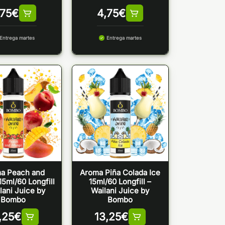
,75
€
4,75
€
Entrega martes
Entrega martes
a Peach and
Aroma Piña Colada Ice
5ml/60 Longfill
15ml/60 Longfill –
lani Juice by
Wailani Juice by
Bombo
Bombo
,25
€
13,25
€