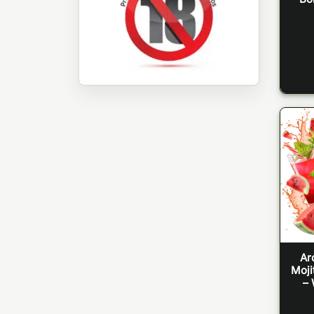
Ar
Moji
– 