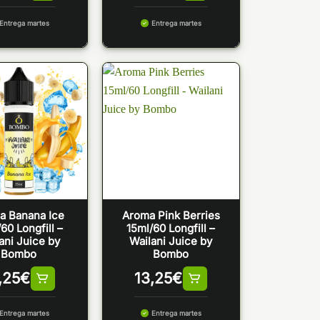
Entrega martes
Entrega martes
a Banana Ice
Aroma Pink Berries
60 Longfill –
15ml/60 Longfill –
ani Juice by
Wailani Juice by
Bombo
Bombo
,25
€
13,25
€
Entrega martes
Entrega martes