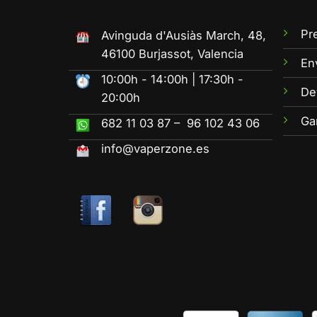
Pr
Avinguda d'Ausiàs March, 48,
46100 Burjassot, Valencia
En
10:00h - 14:00h | 17:30h -
De
20:00h
Ga
682 11 03 87 – 96 102 43 06
info@vaperzone.es