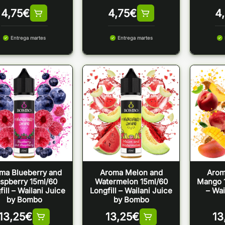
4,75
€
4,75
€
4
Entrega martes
Entrega martes
ma Blueberry and
Aroma Melon and
Arom
spberry 15ml/60
Watermelon 15ml/60
Mango 1
fill – Wailani Juice
Longfill – Wailani Juice
– Wai
by Bombo
by Bombo
13,25
€
13,25
€
13