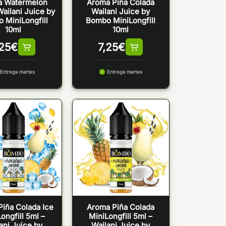
a Watermelon
Aroma Piña Colada
Wailani Juice by
Wailani Juice by
 MiniLongfill
Bombo MiniLongfill
10ml
10ml
,25
€
7,25
€
Entrega martes
Entrega martes
iña Colada Ice
Aroma Piña Colada
ongfill 5ml –
MiniLongfill 5ml –
ani Juice by
Wailani Juice by