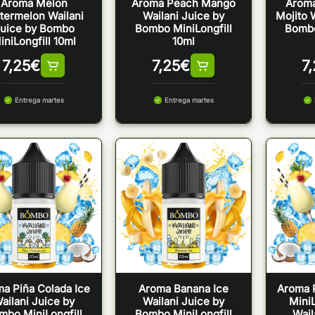
Aroma Melon
Aroma Peach Mango
Arom
termelon Wailani
Wailani Juice by
Mojito 
uice by Bombo
Bombo MiniLongfill
Bombo
iniLongfill 10ml
10ml
7,25
€
7,25
€
7
Entrega martes
Entrega martes
a Piña Colada Ice
Aroma Banana Ice
Aroma P
ailani Juice by
Wailani Juice by
MiniL
mbo MiniLongfill
Bombo MiniLongfill
Wail