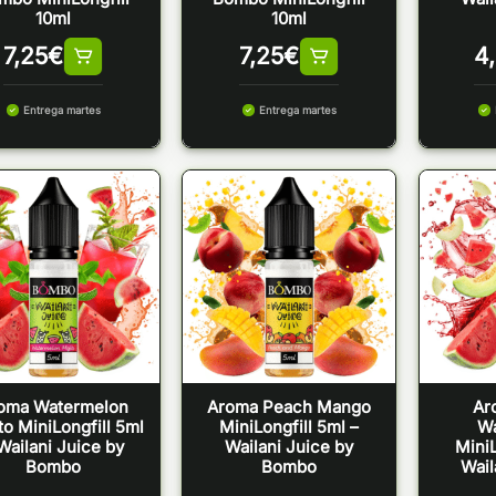
10ml
10ml
7,25
€
7,25
€
4
Entrega martes
Entrega martes
oma Watermelon
Aroma Peach Mango
Ar
to MiniLongfill 5ml
MiniLongfill 5ml –
W
Wailani Juice by
Wailani Juice by
MiniL
Bombo
Bombo
Wail