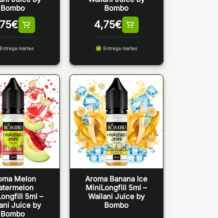
Bombo
Bombo
,75
€
4,75
€
Entrega martes
Entrega martes
oma Melon
Aroma Banana Ice
atermelon
MiniLongfill 5ml –
ongfill 5ml –
Wailani Juice by
ani Juice by
Bombo
Bombo