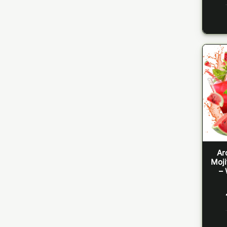
Ar
Moji
– 