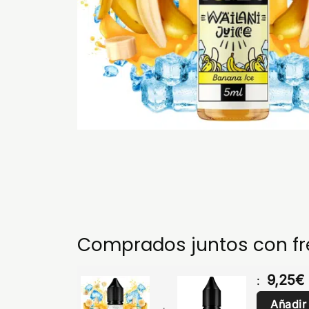
Comprados juntos con f
9,25
€
:
Añadir