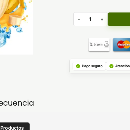
Aroma Banana Ice MiniLongf
Pago seguro
Atención
recuencia
 Productos