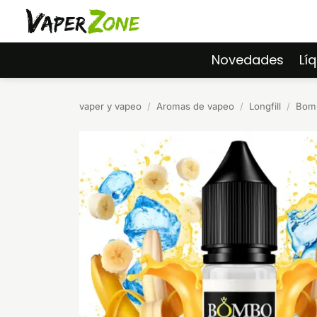
Saltar
al
contenido
Novedades
Lí
vaper y vapeo
/
Aromas de vapeo
/
Longfill
/
Bomb