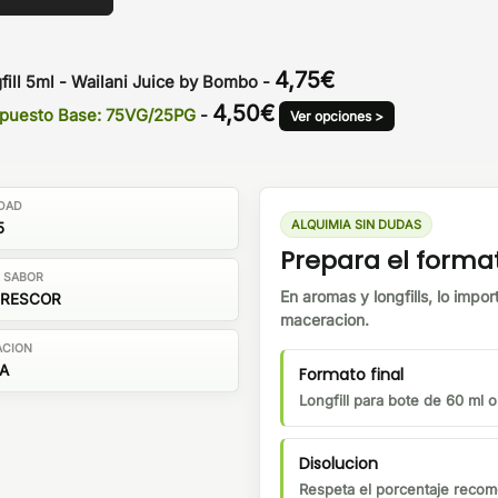
4,75
€
fill 5ml - Wailani Juice by Bombo
-
4,50
€
ompuesto Base: 75VG/25PG
-
Ver opciones >
DAD
ALQUIMIA SIN DUDAS
5
Prepara el forma
E SABOR
En aromas y longfills, lo impor
FRESCOR
maceracion.
ACION
A
Formato final
Longfill para bote de 60 ml 
Disolucion
Respeta el porcentaje recom