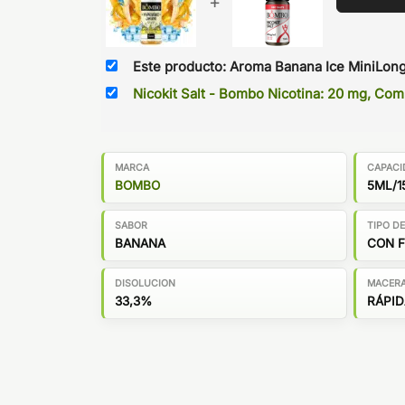
+
Este producto: Aroma Banana Ice MiniLong
Nicokit Salt - Bombo Nicotina: 20 mg, C
MARCA
CAPACI
BOMBO
5ML/1
SABOR
TIPO D
BANANA
CON 
DISOLUCION
MACER
33,3%
RÁPID