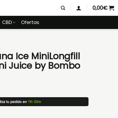
0,00
€
CBD
Ofertas
a Ice MiniLongfill
ni Juice by Bombo
liza tu pedido en
11h 00m