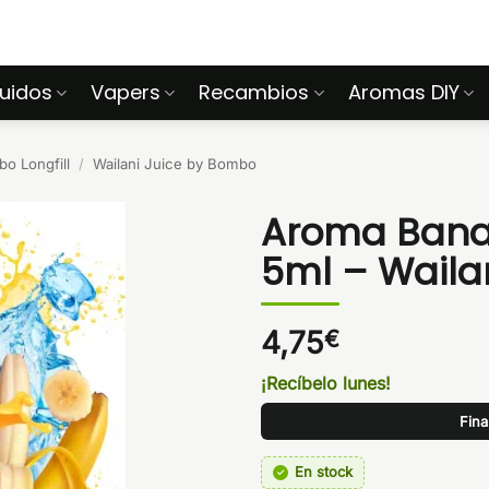
quidos
Vapers
Recambios
Aromas DIY
o Longfill
/
Wailani Juice by Bombo
Aroma Banan
5ml – Waila
4,75
€
¡Recíbelo lunes!
Fina
En stock