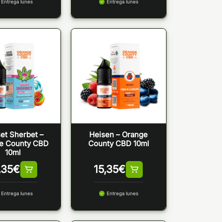
Entrega lunes
Entrega lunes
et Sherbet –
Heisen – Orange
e County CBD
County CBD 10ml
10ml
,35
€
15,35
€
Entrega lunes
Entrega lunes