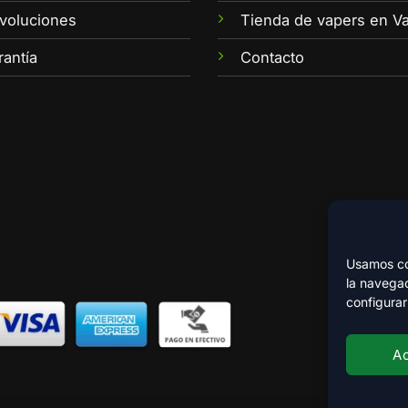
voluciones
Tienda de vapers en Va
rantía
Contacto
Usamos coo
la navegac
configurar
A