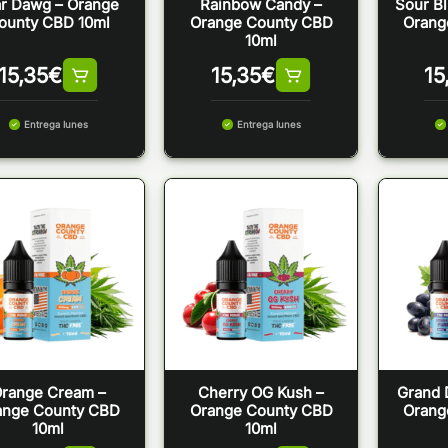
ar Dawg – Orange
Rainbow Candy –
Sour Bl
ounty CBD 10ml
Orange County CBD
Orang
10ml
15,35
€
15,35
€
15
Entrega lunes
Entrega lunes
range Cream –
Cherry OG Kush –
Grand 
ange County CBD
Orange County CBD
Orang
10ml
10ml