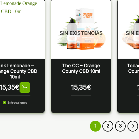
SIN EXISTENCIAS
SIN 
ink Lemonade –
The OC – Orange
Toba
ange County CBD
County CBD 10ml
Coun
10ml
15,35
€
15,35
€
Entrega lunes
1
2
3