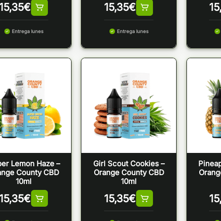
15,35
€
15,35
€
15
Entrega lunes
Entrega lunes
er Lemon Haze –
Girl Scout Cookies –
Pineap
ange County CBD
Orange County CBD
Orang
10ml
10ml
15,35
€
15,35
€
15