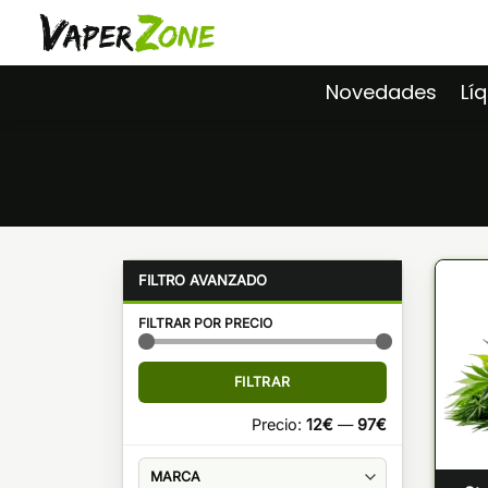
Saltar
al
contenido
Novedades
Lí
FILTRAR POR PRECIO
Precio
Precio
FILTRAR
mínimo
máximo
Precio:
12€
—
97€