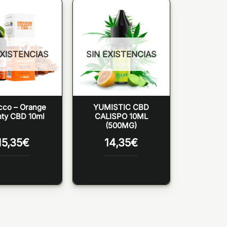
EXISTENCIAS
SIN EXISTENCIAS
cco – Orange
YUMISTIC CBD
ty CBD 10ml
CALISPO 10ML
(500MG)
15,35
€
14,35
€