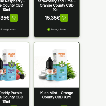
ue Raspberry –
Strawberry and Lime –
e County CBD
Orange County CBD
10ml
10ml
,35
€
15,35
€
Entrega lunes
Entrega lunes
Daddy Purple –
Kush Mint – Orange
e County CBD
County CBD 10ml
10ml