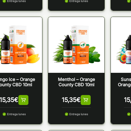
Entrega lunes
Entrega lunes
ngo Ice – Orange
Menthol – Orange
Suns
ounty CBD 10ml
County CBD 10ml
Orang
15,35
€
15,35
€
15
Entrega lunes
Entrega lunes