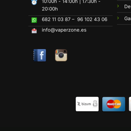
10:00h - 14:00h | 17:30h -
De
20:00h
Ga
682 11 03 87 – 96 102 43 06
info@vaperzone.es