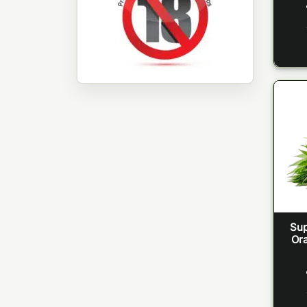
Sup
Or