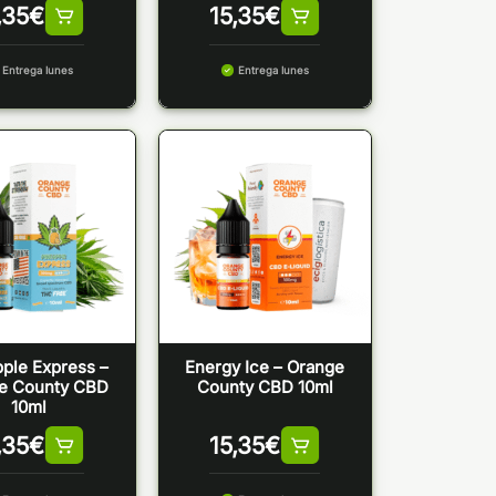
,35
€
15,35
€
Entrega lunes
Entrega lunes
ple Express –
Energy Ice – Orange
e County CBD
County CBD 10ml
10ml
,35
€
15,35
€