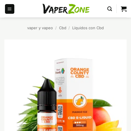
Saltar
al
contenido
vaper y vapeo
/
Cbd
/
Líquidos con Cbd