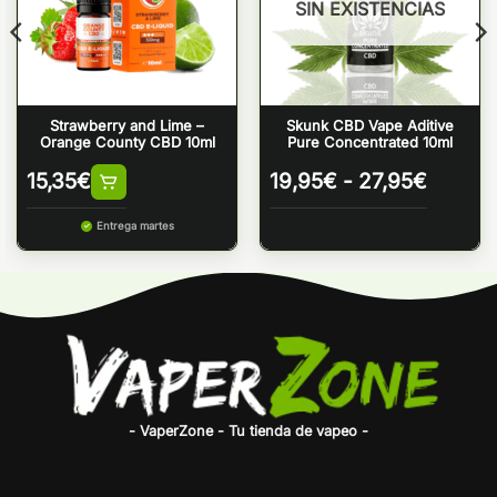
SIN EXISTENCIAS
Strawberry and Lime –
Skunk CBD Vape Aditive
Orange County CBD 10ml
Pure Concentrated 10ml
Rango
15,35
€
19,95
€
-
27,95
€
de
precios
Entrega martes
desde
19,95€
hasta
27,95€
- VaperZone - Tu tienda de vapeo -