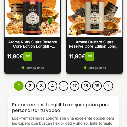
Aroma Nutty Supra Reserve
Aroma Custard Supra
Core Edition Longfill –
Reserve Core Edition Longfill
Bombo Platinum Tobaccos
– Bombo Platinum Tobaccos
11,90
€
11,90
€
Entrega lunes
Entrega lunes
1
2
3
4
…
17
18
19
Premacerados Longfill: La mejor opción para
personalizar tu vapeo
Los
Premacerados Longfill
son una excelente opción para
los vapers que buscan flexibilidad y ahorro. Este formato