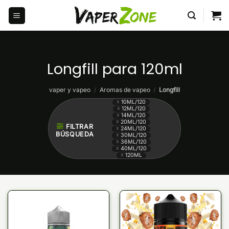
Saltar
al
contenido
Longfill para 120ml
vaper y vapeo
/
Aromas de vapeo
/
Longfill
10ML/120
12ML/120
14ML/120
20ML/120
FILTRAR
24ML/120
BÚSQUEDA
30ML/120
36ML/120
40ML/120
120ML