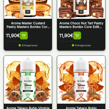
Aroma Master Custard
Aroma Choco Nut Tart Pastry
Pastry Masters Bombo Core
Masters Bombo Core Edition
Edition Longfill 20ml
Longfill 20ml
11,90
€
11,90
€
Entrega lunes
Entrega lunes
Aroma Tabaco Rubio Virginia
Aroma Tabaco Rubio