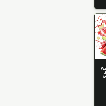
Wa
J
M