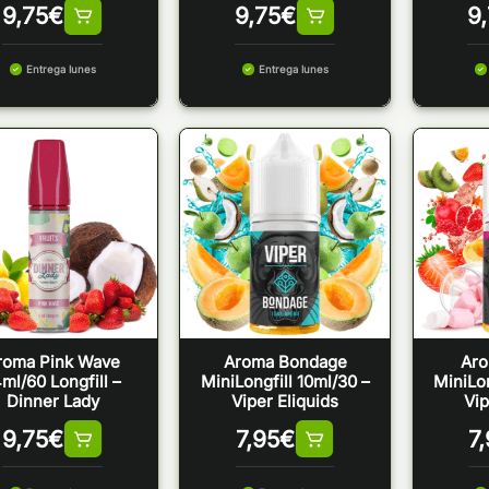
9,75
€
9,75
€
9
Entrega lunes
Entrega lunes
roma Pink Wave
Aroma Bondage
Ar
ml/60 Longfill –
MiniLongfill 10ml/30 –
MiniLon
Dinner Lady
Viper Eliquids
Vip
9,75
€
7,95
€
7