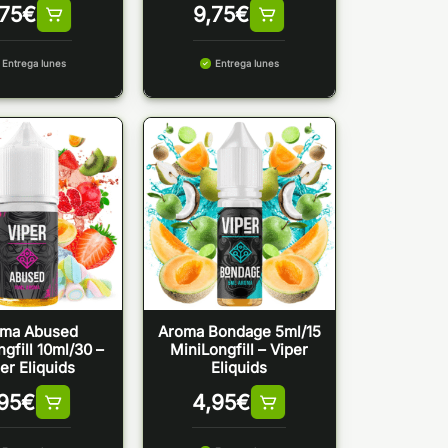
,75
€
9,75
€
Entrega lunes
Entrega lunes
oma Abused
Aroma Bondage 5ml/15
gfill 10ml/30 –
MiniLongfill – Viper
er Eliquids
Eliquids
,95
€
4,95
€