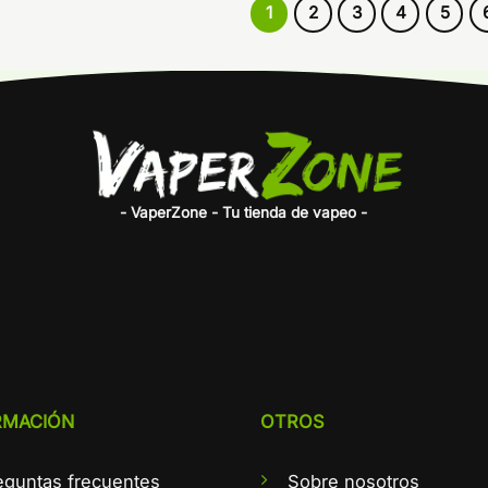
1
2
3
4
5
- VaperZone - Tu tienda de vapeo -
RMACIÓN
OTROS
eguntas frecuentes
Sobre nosotros