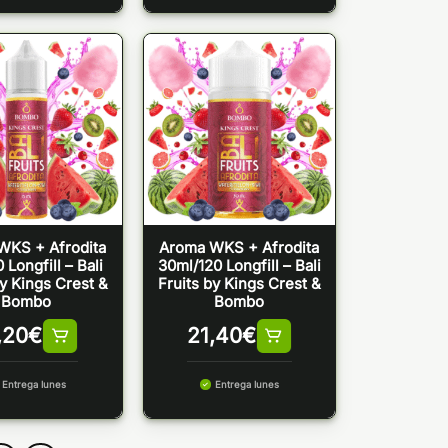
WKS + Afrodita
Aroma WKS + Afrodita
 Longfill – Bali
30ml/120 Longfill – Bali
by Kings Crest &
Fruits by Kings Crest &
Bombo
Bombo
,20
€
21,40
€
Entrega lunes
Entrega lunes