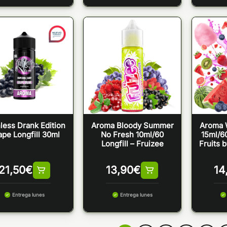
less Drank Edition
Aroma Bloody Summer
Aroma 
ape Longfill 30ml
No Fresh 10ml/60
15ml/60
Longfill – Fruizee
Fruits 
21,50
€
13,90
€
14
Entrega lunes
Entrega lunes