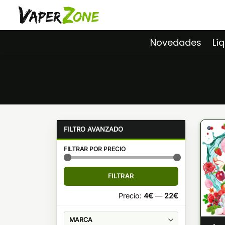
Saltar
al
contenido
Novedades
Lí
FILTRAR POR PRECIO
Precio
Precio
FILTRAR
mínimo
máximo
Precio:
4€
—
22€