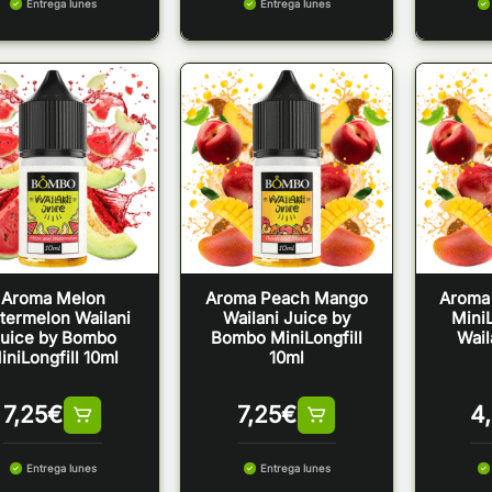
Entrega lunes
Entrega lunes
Aroma Melon
Aroma Peach Mango
Aroma
termelon Wailani
Wailani Juice by
MiniL
uice by Bombo
Bombo MiniLongfill
Wail
iniLongfill 10ml
10ml
7,25
€
7,25
€
4
Entrega lunes
Entrega lunes