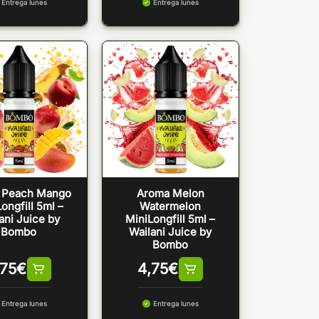
Entrega lunes
Entrega lunes
 Peach Mango
Aroma Melon
ongfill 5ml –
Watermelon
ani Juice by
MiniLongfill 5ml –
Bombo
Wailani Juice by
Bombo
,75
€
4,75
€
Entrega lunes
Entrega lunes