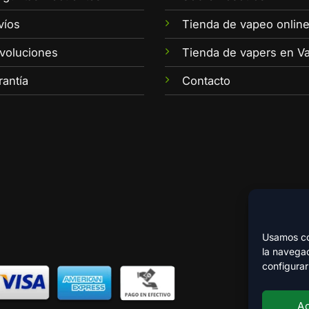
víos
Tienda de vapeo onlin
voluciones
Tienda de vapers en Va
rantía
Contacto
Usamos coo
la navegac
configurar
A