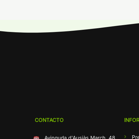
CONTACTO
INFO
Pr
Avinguda d'Ausiàs March, 48,