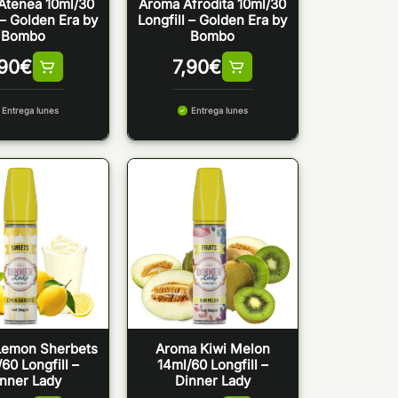
Atenea 10ml/30
Aroma Afrodita 10ml/30
 – Golden Era by
Longfill – Golden Era by
Bombo
Bombo
,90
€
7,90
€
Entrega lunes
Entrega lunes
Lemon Sherbets
Aroma Kiwi Melon
60 Longfill –
14ml/60 Longfill –
nner Lady
Dinner Lady