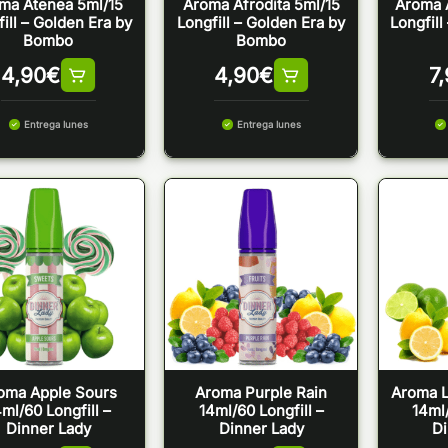
ma Atenea 5ml/15
Aroma Afrodita 5ml/15
Aroma 
ill – Golden Era by
Longfill – Golden Era by
Longfill
Bombo
Bombo
4,90
€
4,90
€
7
Entrega lunes
Entrega lunes
oma Apple Sours
Aroma Purple Rain
Aroma 
ml/60 Longfill –
14ml/60 Longfill –
14ml/
Dinner Lady
Dinner Lady
Di