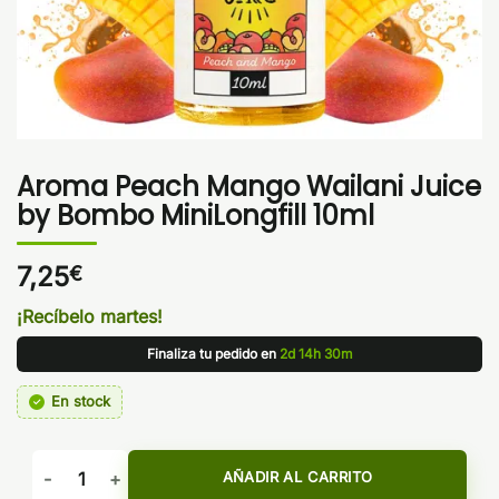
Aroma Peach Mango Wailani Juice
by Bombo MiniLongfill 10ml
7,25
€
¡Recíbelo martes!
Finaliza tu pedido en
2d 14h 30m
En stock
Aroma Peach Mango Wailani Juice by Bombo MiniLongfill 10
AÑADIR AL CARRITO