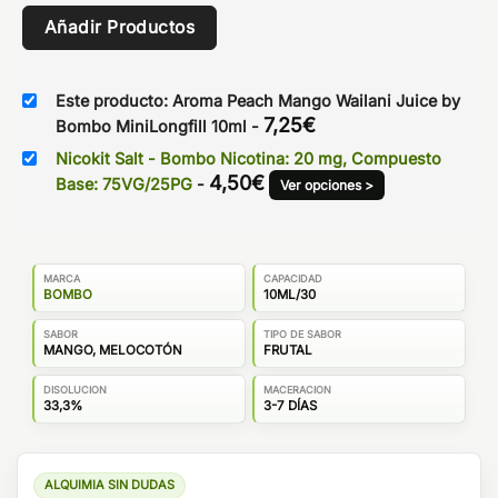
Añadir Productos
Este producto: Aroma Peach Mango Wailani Juice by
7,25
€
Bombo MiniLongfill 10ml
-
Nicokit Salt - Bombo Nicotina: 20 mg, Compuesto
4,50
€
Base: 75VG/25PG
-
Ver opciones >
MARCA
CAPACIDAD
BOMBO
10ML/30
SABOR
TIPO DE SABOR
MANGO, MELOCOTÓN
FRUTAL
DISOLUCION
MACERACION
33,3%
3-7 DÍAS
ALQUIMIA SIN DUDAS