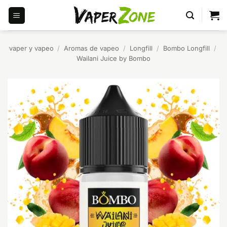
Saltar
al
contenido
vaper y vapeo
/
Aromas de vapeo
/
Longfill
/
Bombo Longfill
/
Wailani Juice by Bombo