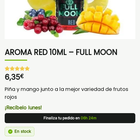
AROMA RED 10ML – FULL MOON
6,35
€
Valorado
1
con
5
de 5
en base a
Piña y mango junto a la mejor variedad de frutos
valoración
de un
rojos
cliente
¡Recíbelo lunes!
Finaliza tu pedido en
06h 24m
En stock