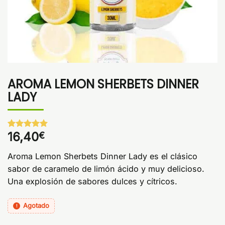
AROMA LEMON SHERBETS DINNER
LADY
16,40
€
Valorado
1
con
5
de 5
en base a
Aroma Lemon Sherbets Dinner Lady es el clásico
valoración
de un
sabor de caramelo de limón ácido y muy delicioso.
cliente
Una explosión de sabores dulces y cítricos.
Agotado