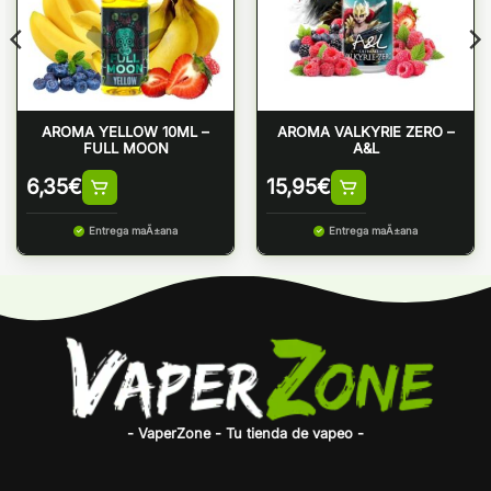
AROMA YELLOW 10ML –
AROMA VALKYRIE ZERO –
FULL MOON
A&L
6,35
€
15,95
€
Entrega maÃ±ana
Entrega maÃ±ana
- VaperZone - Tu tienda de vapeo -