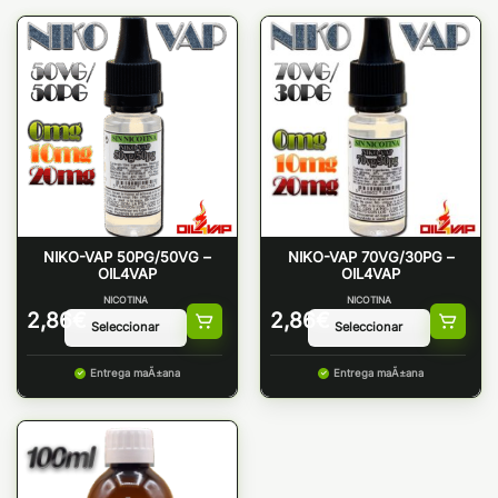
NIKO-VAP 50PG/50VG –
NIKO-VAP 70VG/30PG –
OIL4VAP
OIL4VAP
NICOTINA
NICOTINA
2,86
€
2,86
€
Entrega maÃ±ana
Entrega maÃ±ana