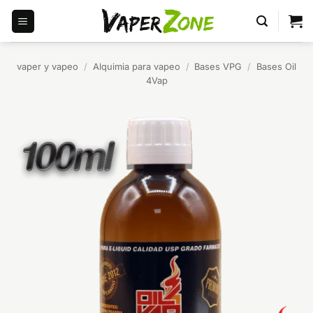
Saltar
al
contenido
vaper y vapeo
/
Alquimia para vapeo
/
Bases VPG
/
Bases Oil
4Vap