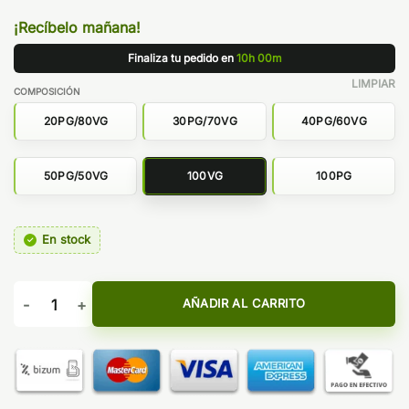
¡Recíbelo mañana!
Finaliza tu pedido en
10h 00m
LIMPIAR
COMPOSICIÓN
20PG/80VG
30PG/70VG
40PG/60VG
50PG/50VG
100VG
100PG
En stock
BASE 100ML SIN NICOTINA - OIL4VAP cantidad
AÑADIR AL CARRITO