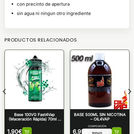
con precinto de apertura
sin agua ni ningun otro ingrediente
PRODUCTOS RELACIONADOS
Base 100VG Fast4Vap
BASE 500ML SIN NICOTINA
(Maceración Rápida) 70ml –
– OIL4VAP
Oil4Vap
COMPOSICIÓN
1,90
€
6,95
€