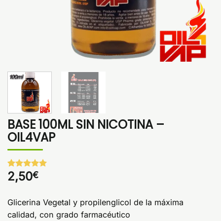
BASE 100ML SIN NICOTINA –
OIL4VAP
2,50
€
Valorado
1
con
5
de 5
en base a
valoración
Glicerina Vegetal y propilenglicol de la máxima
de un
calidad, con grado farmacéutico
cliente