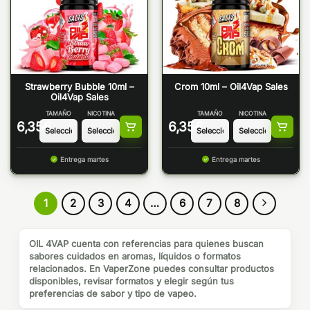
Strawberry Bubble 10ml –
Crom 10ml – Oil4Vap Sales
Oil4Vap Sales
TAMAÑO
NICOTINA
TAMAÑO
NICOTINA
6,35
€
6,35
€
Entrega martes
Entrega martes
1
2
3
4
…
6
7
8
OIL 4VAP cuenta con referencias para quienes buscan
sabores cuidados en aromas, líquidos o formatos
relacionados. En VaperZone puedes consultar productos
disponibles, revisar formatos y elegir según tus
preferencias de sabor y tipo de vapeo.