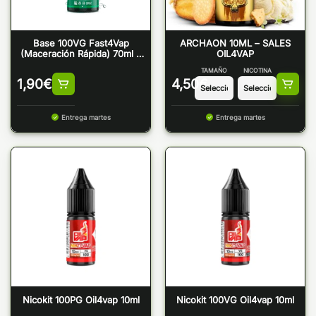
Base 100VG Fast4Vap
ARCHAON 10ML – SALES
(Maceración Rápida) 70ml –
OIL4VAP
Oil4Vap
TAMAÑO
NICOTINA
1,90
€
4,50
€
Entrega martes
Entrega martes
Nicokit 100PG Oil4vap 10ml
Nicokit 100VG Oil4vap 10ml