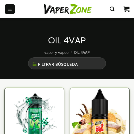
Saltar
al
contenido
OIL 4VAP
vaper y vapeo
/
OIL 4VAP
FILTRAR BÚSQUEDA