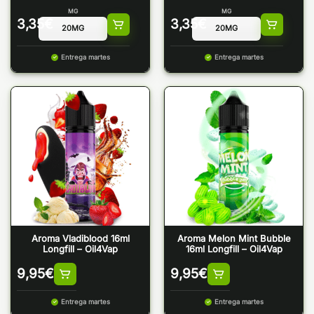
MG
MG
3,35
€
3,35
€
Entrega martes
Entrega martes
Aroma Vladiblood 16ml
Aroma Melon Mint Bubble
Longfill – Oil4Vap
16ml Longfill – Oil4Vap
9,95
€
9,95
€
Entrega martes
Entrega martes