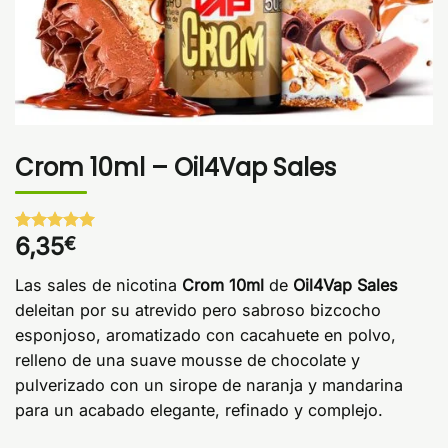
Crom 10ml – Oil4Vap Sales
6,35
€
Valorado
1
con
5
de 5
en base a
Las sales de nicotina
Crom 10ml
de
Oil4Vap Sales
valoración
de un
deleitan por su atrevido pero sabroso bizcocho
cliente
esponjoso, aromatizado con cacahuete en polvo,
relleno de una suave mousse de chocolate y
pulverizado con un sirope de naranja y mandarina
para un acabado elegante, refinado y complejo.