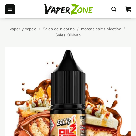
Saltar
al
contenido
vaper y vapeo
/
Sales de nicotina
/
marcas sales nicotina
/
Sales Oil4vap