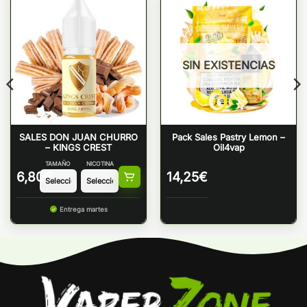
SIN EXISTENCIAS
SALES DON JUAN CHURRO
Pack Sales Pastry Lemon –
– KINGS CREST
Oil4vap
TAMAÑO
NICOTINA
6,80
€
14,25
€
Entrega martes