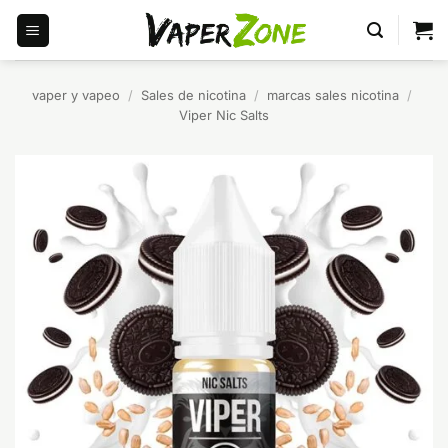
Saltar
al
contenido
vaper y vapeo
/
Sales de nicotina
/
marcas sales nicotina
/
Viper Nic Salts