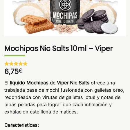
Mochipas Nic Salts 10ml – Viper
6,75
€
Valorado
1
con
5
de 5
en base a
El
líquido Mochipas
de
Viper Nic Salts
ofrece una
valoración
de un
trabajada base de mochi fusionada con galletas oreo,
cliente
redondeada con virutas de galletas lotus y notas de
pipas peladas para lograr que cada inhalación y
exhalación esté llena de matices.
Características: