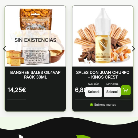
SIN EXISTENCIAS
BANSHEE SALES OIL4VAP
SALES DON JUAN CHURRO
PACK 30ML
– KINGS CREST
TAMAÑO
NICOTINA
14,25
€
6,80
€
Entrega martes