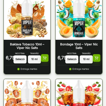
Baklava Tobacco 10ml –
Bondage 10ml – Viper Nic
Viper Nic Salts
Salts
NICOTINA
TAMAÑO
NICOTINA
TAMAÑO
6,75
€
6,75
€
Entrega martes
Entrega martes