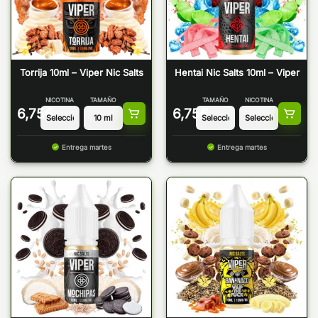
Torrija 10ml – Viper Nic Salts
Hentai Nic Salts 10ml – Viper
NICOTINA
TAMAÑO
TAMAÑO
NICOTINA
6,75
€
6,75
€
Entrega martes
Entrega martes