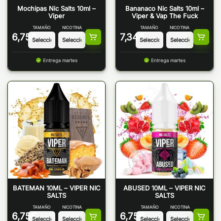
Mochipas Nic Salts 10ml –
Bananaco Nic Salts 10ml –
Viper
Viper & Vap The Fuck
TAMAÑO
NICOTINA
TAMAÑO
NICOTINA
6,75
€
7,34
€
Entrega martes
Entrega martes
BATEMAN 10ML – VIPER NIC
ABUSED 10ML – VIPER NIC
SALTS
SALTS
TAMAÑO
NICOTINA
TAMAÑO
NICOTINA
6,75
€
6,75
€