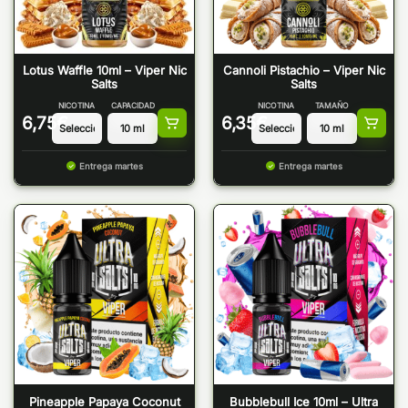
Lotus Waffle 10ml – Viper Nic
Cannoli Pistachio – Viper Nic
Salts
Salts
NICOTINA
CAPACIDAD
NICOTINA
TAMAÑO
6,75
€
6,35
€
Entrega martes
Entrega martes
Pineapple Papaya Coconut
Bubblebull Ice 10ml – Ultra