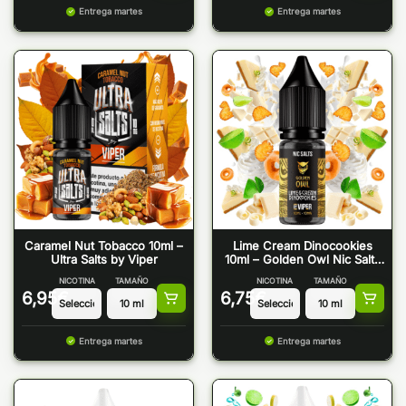
Entrega martes
Entrega martes
Caramel Nut Tobacco 10ml –
Lime Cream Dinocookies
Ultra Salts by Viper
10ml – Golden Owl Nic Salts
by Viper
NICOTINA
TAMAÑO
NICOTINA
TAMAÑO
6,95
€
6,75
€
Entrega martes
Entrega martes