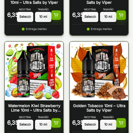
10ml – Ultra Salts by Viper
Salts by Viper
NICOTINA
TAMAÑO
NICOTINA
TAMAÑO
6,35
€
6,35
€
Entrega martes
Entrega martes
Watermelon Kiwi Strawberry
Golden Tobacco 10ml – Ultra
Lime 10ml – Ultra Salts by
Salts by Viper
Viper
NICOTINA
TAMAÑO
NICOTINA
TAMAÑO
6,35
€
6,35
€