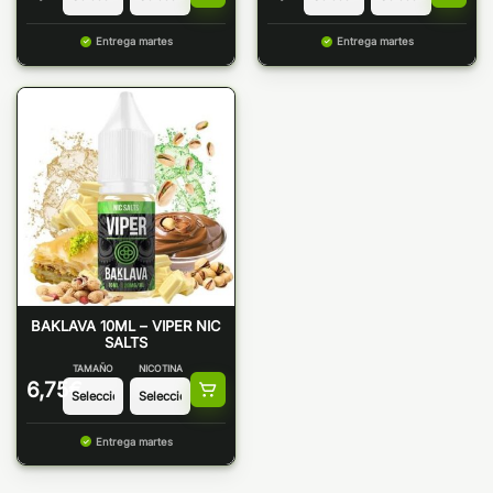
Entrega martes
Entrega martes
BAKLAVA 10ML – VIPER NIC
SALTS
TAMAÑO
NICOTINA
6,75
€
Entrega martes