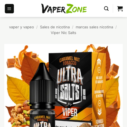
Saltar
al
contenido
vaper y vapeo
/
Sales de nicotina
/
marcas sales nicotina
/
Viper Nic Salts