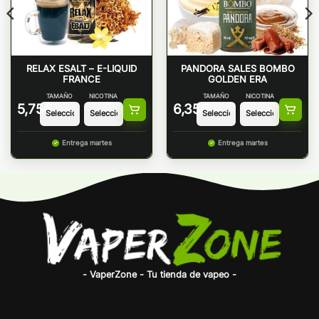
RELAX ESALT – E-LIQUID
PANDORA SALES BOMBO
FRANCE
GOLDEN ERA
TAMAÑO
NICOTINA
TAMAÑO
NICOTINA
5,75
€
6,35
€
Entrega martes
Entrega martes
- VaperZone - Tu tienda de vapeo -