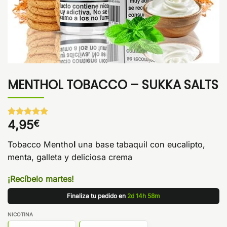
MENTHOL TOBACCO – SUKKA SALTS
4,95
€
Valorado
1
con
5
de 5
en base a
Tobacco Mentho
l
una base tabaquil con eucalipto,
valoración
de un
menta, galleta y deliciosa crema
cliente
¡Recíbelo martes!
Finaliza tu pedido en
2d 14h 58m
NICOTINA