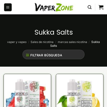
Saltar
al
contenido
Sukka Salts
vaper y vapeo
/
Sales de nicotina
/
marcas sales nicotina
/
Sukka
Salts
FILTRAR BÚSQUEDA