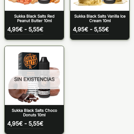
Sukka Black Salts Red
Sukka Black Salts Vanilla Ice
Peanut Butter 10ml
Cream 10ml
Rango
Rango
4,95
€
-
5,55
€
4,95
€
-
5,55
€
de
de
precios:
precios:
desde
desde
4,95€
4,95€
hasta
hasta
5,55€
5,55€
SIN EXISTENCIAS
Sukka Black Salts Choco
Donuts 10ml
Rango
4,95
€
-
5,55
€
de