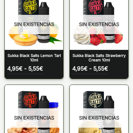
SIN EXISTENCIAS
SIN EXISTENCIAS
Sukka Black Salts Lemon Tart
Sukka Black Salts Strawberry
10ml
Cream 10ml
Rango
Rango
4,95
€
-
5,55
€
4,95
€
-
5,55
€
de
de
precios:
precios:
desde
desde
4,95€
4,95€
hasta
hasta
5,55€
5,55€
SIN EXISTENCIAS
SIN EXISTENCIAS