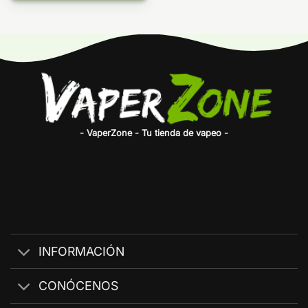
precios:
desde
4,95€
hasta
5,55€
- VaperZone - Tu tienda de vapeo -
INFORMACIÓN
CONÓCENOS