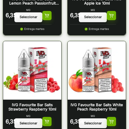
Lemon Peach Passionfruit
Apple Ice 10ml
10ml
MG
MG
6,35
€
6,35
€
Entrega martes
Entrega martes
IVG Favourite Bar Salts
IVG Favourite Bar Salts White
Strawberry Raspberry 10ml
Peach Raspberry 10ml
MG
MG
6,35
€
6,35
€