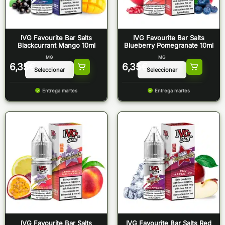
IVG Favourite Bar Salts
IVG Favourite Bar Salts
Blackcurrant Mango 10ml
Blueberry Pomegranate 10ml
MG
MG
6,35
€
6,35
€
Entrega martes
Entrega martes
IVG Favourite Bar Salts
IVG Favourite Bar Salts Red