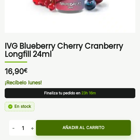
IVG Blueberry Cherry Cranberry
Longfill 24ml
16,90
€
¡Recíbelo lunes!
Finaliza tu pedido en
23h 16m
En stock
IVG Blueberry Cherry Cranberry Longfill 24ml cantidad
AÑADIR AL CARRITO