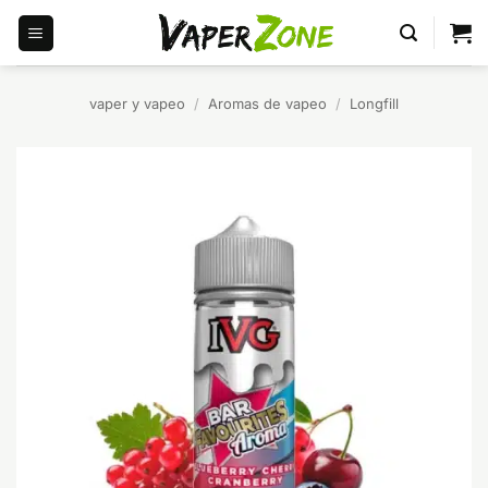
Saltar
al
contenido
vaper y vapeo
/
Aromas de vapeo
/
Longfill