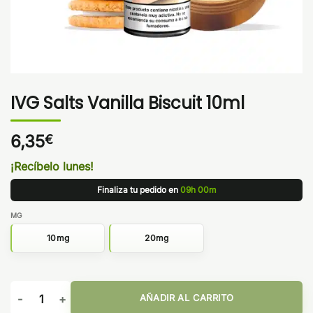
IVG Salts Vanilla Biscuit 10ml
6,35
€
¡Recíbelo lunes!
Finaliza tu pedido en
09h 00m
MG
10mg
20mg
IVG Salts Vanilla Biscuit 10ml cantidad
AÑADIR AL CARRITO