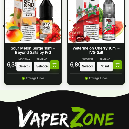
Sour Melon Surge 10ml –
Watermelon Cherry 10ml –
Beyond Salts by IVG
IVG Salt
NICOTINA
TAMAÑO
NICOTINA
TAMAÑO
6,35
€
6,80
€
Entrega lunes
Entrega lunes