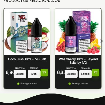
PRODUCTOS RELACIONADOS
Coco Lush 10ml – IVG Salt
Whamberry 10ml – Beyond
Salts by IVG
NICOTINA
TAMAÑO
NICOTINA
TAMAÑO
6,80
€
6,35
€
Entrega martes
Entrega martes