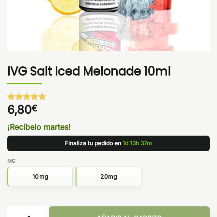
IVG Salt Iced Melonade 10ml
6,80
€
Valorado
1
con
5
de 5
en base a
¡Recíbelo martes!
valoración
de un
Finaliza tu pedido en
1d 13h 37m
cliente
MG
10mg
20mg
IVG Salt Iced Melonade 10ml cantidad