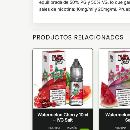
equilibrada de 50% PG y 50% VG, lo que gar
sales de nicotina: 10mg/ml y 20mg/ml. Prueb
PRODUCTOS RELACIONADOS
ix 10ml –
Watermelon Cherry 10ml
Watermelon 
s by IVG
– IVG Salt
Sa
TAMAÑO
NICOTINA
TAMAÑO
NICOTINA