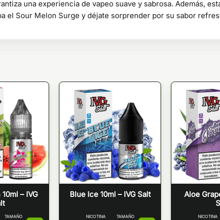
antiza una experiencia de vapeo suave y sabrosa. Además, est
a el Sour Melon Surge y déjate sorprender por su sabor refres
10ml – IVG
Blue Ice 10ml – IVG Salt
Aloe Grap
lt
S
TAMAÑO
NICOTINA
TAMAÑO
NICOTINA