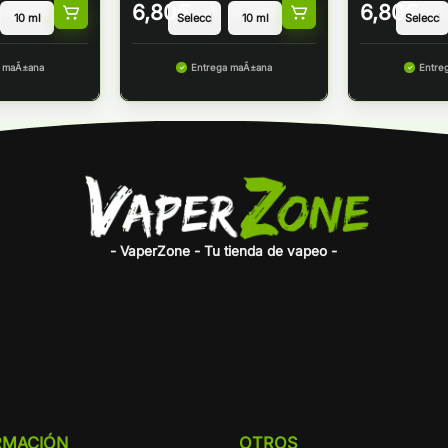
6,80
€
6,80
€
a maÃ±ana
Entrega maÃ±ana
Entre
- VaperZone - Tu tienda de vapeo -
RMACIÓN
OTROS