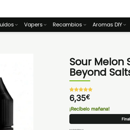
quidos
Vapers
Recambios
Aromas DIY
Sour Melon 
Beyond Salt
6,35
€
Valorado
1
con
5
de 5
en base a
¡Recíbelo mañana!
valoración
de un
Fina
cliente