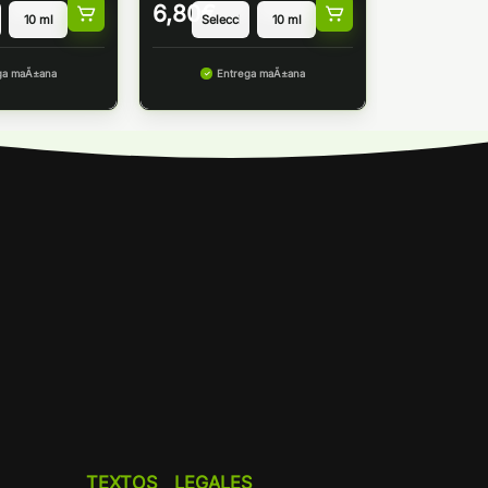
6,80
€
ga maÃ±ana
Entrega maÃ±ana
TEXTOS LEGALES