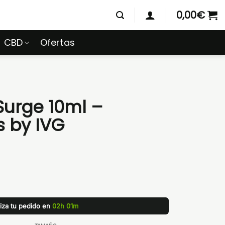
0,00
€
CBD
Ofertas
Surge 10ml –
s by IVG
liza tu pedido en
02h 01m