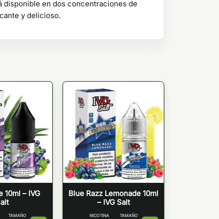
á disponible en dos concentraciones de
cante y delicioso.
e 10ml – IVG
Blue Razz Lemonade 10ml
alt
– IVG Salt
TAMAÑO
NICOTINA
TAMAÑO