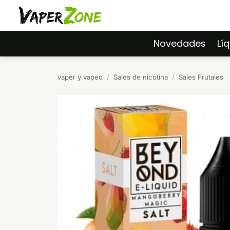
Saltar
al
contenido
Novedades
Lí
vaper y vapeo
/
Sales de nicotina
/
Sales Frutales