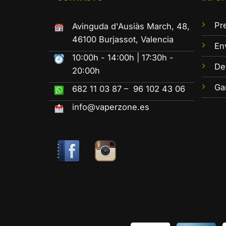
Pr
Avinguda d'Ausiàs March, 48,
46100 Burjassot, Valencia
En
10:00h - 14:00h | 17:30h -
De
20:00h
Ga
682 11 03 87 – 96 102 43 06
info@vaperzone.es