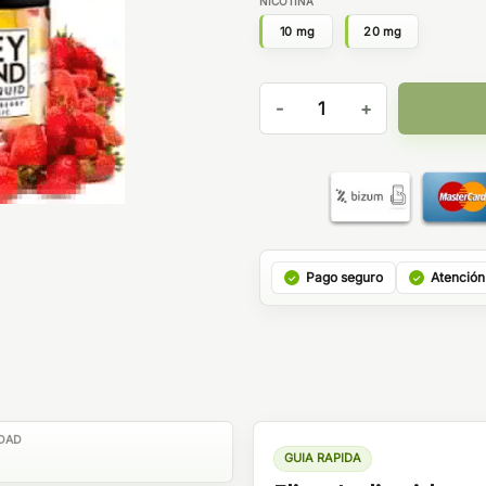
NICOTINA
10 mg
20 mg
Sour Melon Surge 10ml - Beyo
Pago seguro
Atención
DAD
GUIA RAPIDA