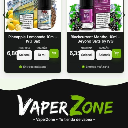
Pineapple Lemonade 10ml –
Blackcurrant Menthol 10ml –
IVG Salt
Beyond Salts by IVG
NICOTINA
TAMAÑO
NICOTINA
TAMAÑO
6,80
€
6,35
€
Entrega maÃ±ana
Entrega maÃ±ana
- VaperZone - Tu tienda de vapeo -