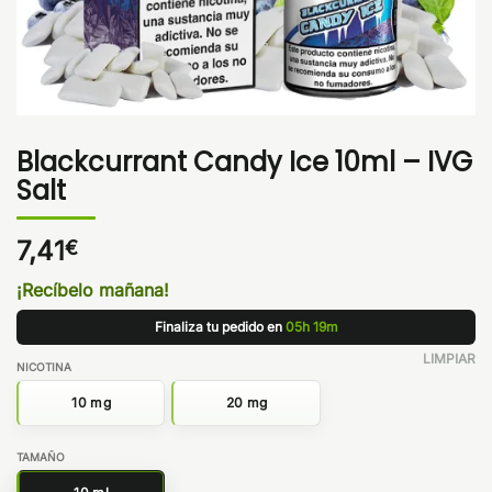
Blackcurrant Candy Ice 10ml – IVG
Salt
7,41
€
¡Recíbelo mañana!
Finaliza tu pedido en
05h 19m
LIMPIAR
NICOTINA
10 mg
20 mg
TAMAÑO