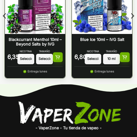
Blackcurrant Menthol 10ml –
Blue Ice 10ml – IVG Salt
Beyond Salts by IVG
NICOTINA
TAMAÑO
NICOTINA
TAMAÑO
6,35
€
6,80
€
Entrega lunes
Entrega lunes
- VaperZone - Tu tienda de vapeo -