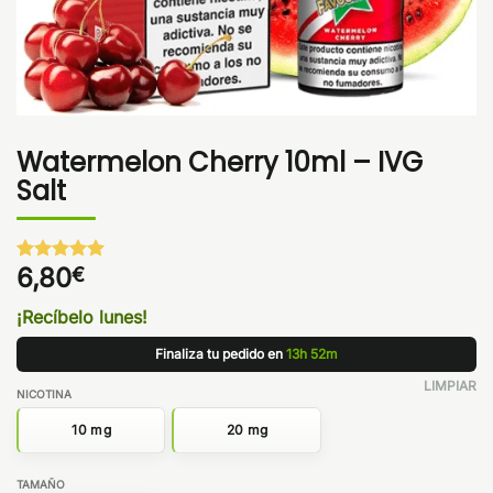
Watermelon Cherry 10ml – IVG
Salt
6,80
€
Valorado
1
con
5
de 5
en base a
¡Recíbelo lunes!
valoración
de un
Finaliza tu pedido en
13h 52m
cliente
LIMPIAR
NICOTINA
10 mg
20 mg
TAMAÑO