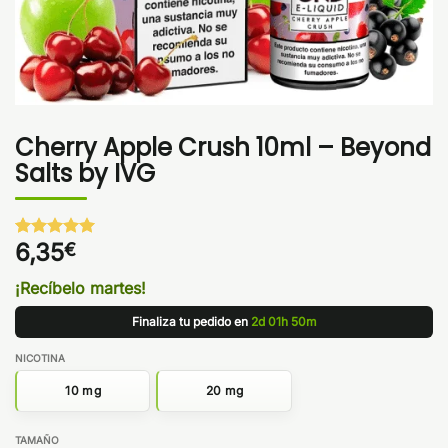
Cherry Apple Crush 10ml – Beyond
Salts by IVG
6,35
€
Valorado
1
con
5
de 5
en base a
¡Recíbelo martes!
valoración
de un
Finaliza tu pedido en
2d 01h 50m
cliente
NICOTINA
10 mg
20 mg
TAMAÑO