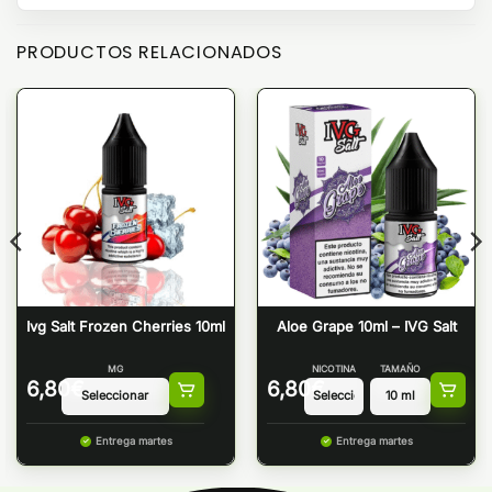
PRODUCTOS RELACIONADOS
Ivg Salt Frozen Cherries 10ml
Aloe Grape 10ml – IVG Salt
MG
NICOTINA
TAMAÑO
6,80
€
6,80
€
Entrega martes
Entrega martes