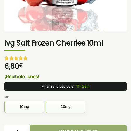
Ivg Salt Frozen Cherries 10ml
6,80
€
Valorado
1
con
5
de 5
en base a
¡Recíbelo lunes!
valoración
de un
Finaliza tu pedido en
11h 25m
cliente
MG
10mg
20mg
Ivg Salt Frozen Cherries 10ml cantidad