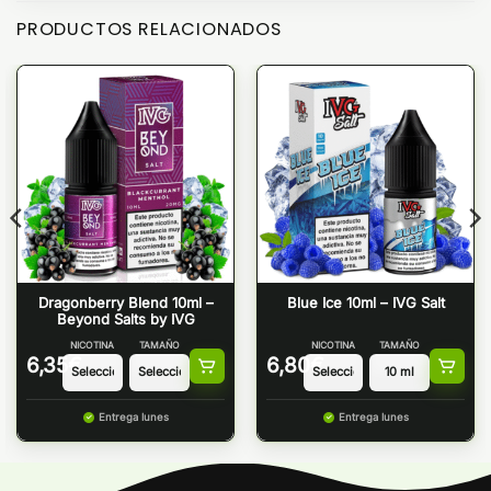
PRODUCTOS RELACIONADOS
Dragonberry Blend 10ml –
Blue Ice 10ml – IVG Salt
Beyond Salts by IVG
NICOTINA
TAMAÑO
NICOTINA
TAMAÑO
6,35
€
6,80
€
Entrega lunes
Entrega lunes