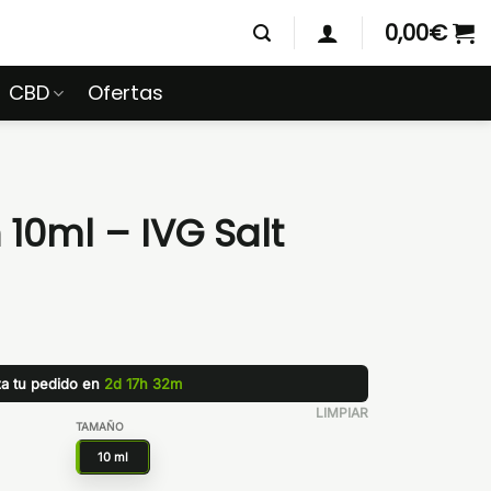
0,00
€
CBD
Ofertas
10ml – IVG Salt
za tu pedido en
2d 17h 32m
LIMPIAR
TAMAÑO
10 ml