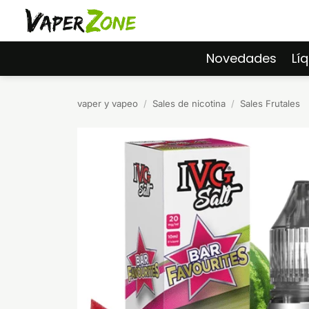
Saltar
al
contenido
Novedades
Lí
vaper y vapeo
/
Sales de nicotina
/
Sales Frutales