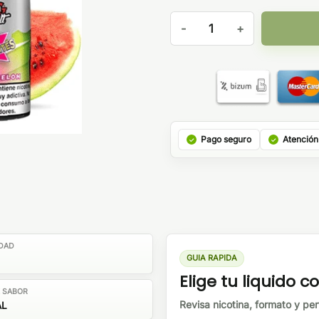
Watermelon 10ml - IVG Salt c
Pago seguro
Atención
DAD
GUIA RAPIDA
Elige tu liquido co
E SABOR
Revisa nicotina, formato y perf
AL