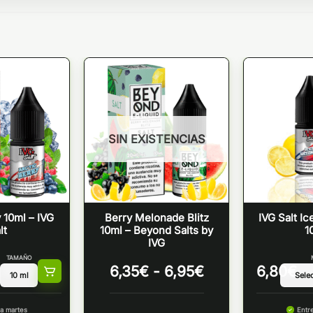
SIN EXISTENCIAS
 10ml – IVG
Berry Melonade Blitz
IVG Salt I
lt
10ml – Beyond Salts by
1
IVG
TAMAÑO
Rango
6,35
€
-
6,95
€
6,80
€
de
precios:
a martes
Entr