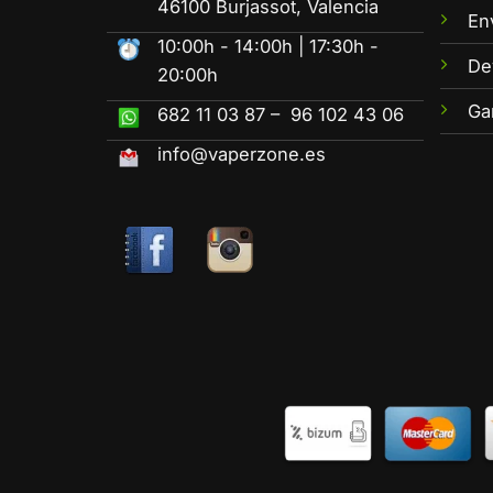
46100 Burjassot, Valencia
En
10:00h - 14:00h | 17:30h -
De
20:00h
Ga
682 11 03 87 – 96 102 43 06
info@vaperzone.es