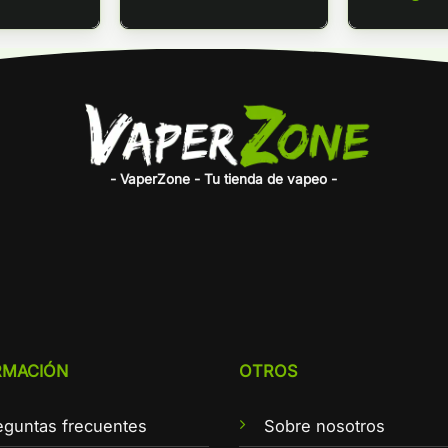
desde
6,35€
hasta
6,95€
- VaperZone - Tu tienda de vapeo -
RMACIÓN
OTROS
eguntas frecuentes
Sobre nosotros