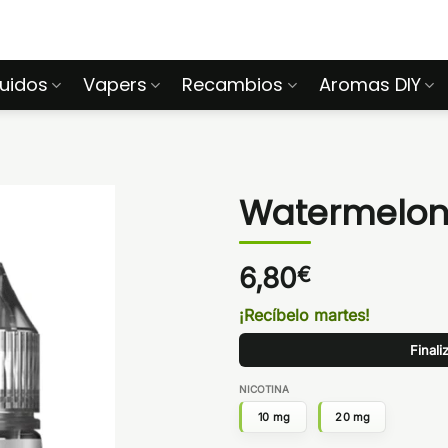
quidos
Vapers
Recambios
Aromas DIY
Watermelon 
6,80
€
¡Recíbelo martes!
Finali
NICOTINA
10 mg
20 mg