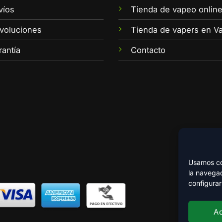
víos
Tienda de vapeo onlin
voluciones
Tienda de vapers en Va
rantía
Contacto
Usamos coo
la navegac
configurar
A