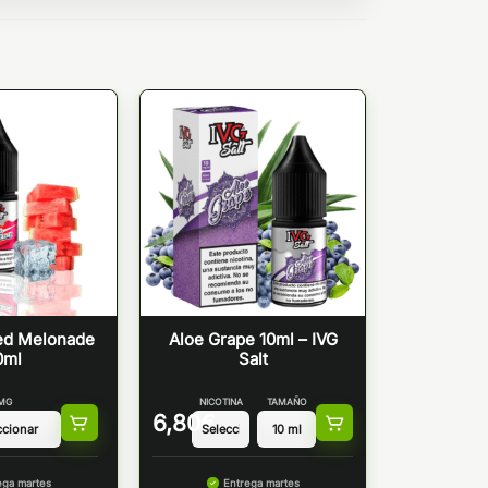
ced Melonade
Aloe Grape 10ml – IVG
0ml
Salt
MG
NICOTINA
TAMAÑO
6,80
€
ega martes
Entrega martes