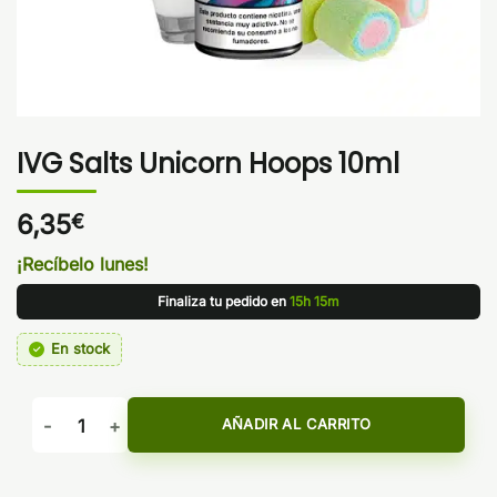
IVG Salts Unicorn Hoops 10ml
6,35
€
¡Recíbelo lunes!
Finaliza tu pedido en
15h 15m
En stock
IVG Salts Unicorn Hoops 10ml cantidad
AÑADIR AL CARRITO