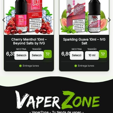
Cherry Menthol 10ml –
Sparkling Guava 10ml – IVG
Beyond Salts by IVG
Salt
NICOTINA
TAMAÑO
NICOTINA
TAMAÑO
6,35
€
6,80
€
Entrega lunes
Entrega lunes
- VaperZone - Tu tienda de vapeo -