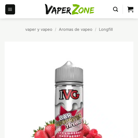
Saltar
al
contenido
vaper y vapeo
/
Aromas de vapeo
/
Longfill