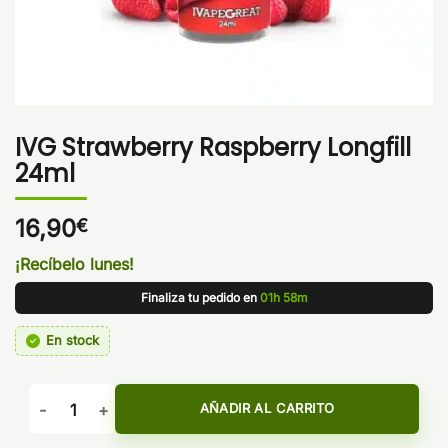
IVG Strawberry Raspberry Longfill
24ml
16,90
€
¡Recíbelo lunes!
Finaliza tu pedido en
01h 58m
En stock
IVG Strawberry Raspberry Longfill 24ml cantidad
AÑADIR AL CARRITO